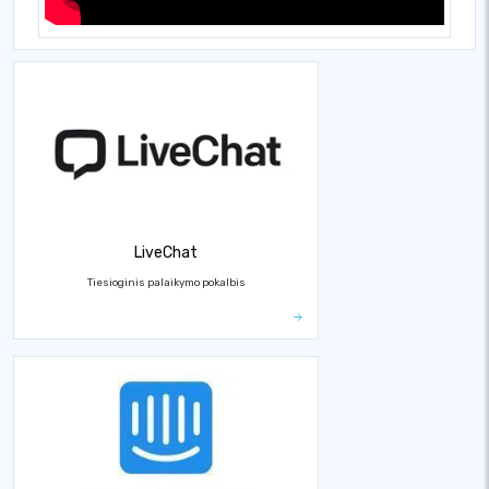
LiveChat
Tiesioginis palaikymo pokalbis