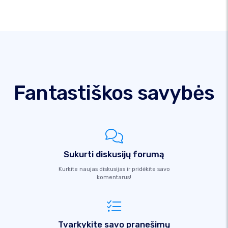
Fantastiškos savybės
Sukurti diskusijų forumą
Kurkite naujas diskusijas ir pridėkite savo
komentarus!
Tvarkykite savo pranešimų