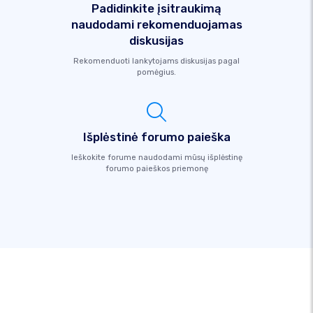
Padidinkite įsitraukimą
naudodami rekomenduojamas
diskusijas
Rekomenduoti lankytojams diskusijas pagal
pomėgius.
Išplėstinė forumo paieška
Ieškokite forume naudodami mūsų išplėstinę
forumo paieškos priemonę