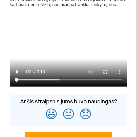
kad jūsų meniu išliktų naujas ir patrauklus lankytojams.
Ar šis straipsnis jums buvo naudingas?
😃
😐
😞