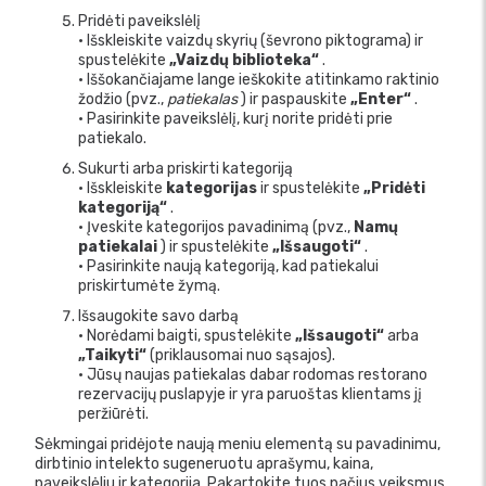
Pridėti paveikslėlį
• Išskleiskite vaizdų skyrių (ševrono piktograma) ir
spustelėkite
„Vaizdų biblioteka“
.
• Iššokančiajame lange ieškokite atitinkamo raktinio
žodžio (pvz.,
patiekalas
) ir paspauskite
„Enter“
.
• Pasirinkite paveikslėlį, kurį norite pridėti prie
patiekalo.
Sukurti arba priskirti kategoriją
• Išskleiskite
kategorijas
ir spustelėkite
„Pridėti
kategoriją“
.
• Įveskite kategorijos pavadinimą (pvz.,
Namų
patiekalai
) ir spustelėkite
„Išsaugoti“
.
• Pasirinkite naują kategoriją, kad patiekalui
priskirtumėte žymą.
Išsaugokite savo darbą
• Norėdami baigti, spustelėkite
„Išsaugoti“
arba
„Taikyti“
(priklausomai nuo sąsajos).
• Jūsų naujas patiekalas dabar rodomas restorano
rezervacijų puslapyje ir yra paruoštas klientams jį
peržiūrėti.
Sėkmingai pridėjote naują meniu elementą su pavadinimu,
dirbtinio intelekto sugeneruotu aprašymu, kaina,
paveikslėliu ir kategorija. Pakartokite tuos pačius veiksmus,