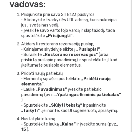
vadovas:
Prisijunkite prie savo SITE123 paskyros
• Atidarykite tvarkyklės URL adresą, kuris nukreipia
jus į svetainės vedlį.
• Įveskite savo vartotojo vardą ir slaptažodį, tada
spustelėkite
„Prisijungti“
.
Atidaryti restorano rezervacijų puslapį
• Kairiajame skydelyje eikite į
„Puslapiai“
.
• Suraskite
„Restorano rezervacijos“
(arba
priskirtą puslapio pavadinimą) ir spustelėkite jį, kad
įkeltumėte puslapio elementus.
Pridėti naują patiekalą
• Elementų sąraše spustelėkite
„Pridėti naują
elementą“
.
• Lauke
„Pavadinimas“
įveskite patiekalo
pavadinimą (pvz.,
„Ypatingas firminis patiekalas“
).
• Spustelėkite
„Siūlyti tekstą“
ir pasirinkite
„Taikyti“
, jei norite, kad DI sugeneruotų aprašymą.
Nustatykite kainą
• Spustelėkite lauką
„Kaina“
ir įveskite sumą (pvz.,
15
).