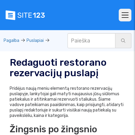
Pagalba
Puslapiai
Redaguoti restorano
rezervacijų puslapį
Pridėjus naują meniu elementą restorano rezervacijų
puslapyje, lankytojai gali matyti naujausius jūsų siūlomus
patiekalus ir atitinkamai rezervuoti staliukus. Šiame
vadove pateikiamas paaiškinimas, kaip prisijungti, atidaryti
puslapį redaktoriuje ir sukurti visiškai naują patiekalą su
paveikslėliu, kaina ir kategorija.
Žingsnis po žingsnio