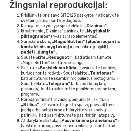
Žingsniai reprodukcijai:
Prisijunkite prie savo SITE123 paskyros ir atidarykite
svetainę, kurią norite redaguoti.
Kairiajame skydelyje spustelėkite
„Dizainas“
.
Iš submeniu „Dizainas“ pasirinkite
„Mygtukai ir
piktogramos“
(4-as sąrašo elementas).
Suraskite skyrių
„Magic Button“ (plūduriuojantis
kontaktinis mygtukas)
ir perjunkite jungiklį į
padėtį „Įjungta“
.
Spustelėkite
„Redaguoti“
, kad atidarytumėte
„Magic Button“ nustatymų langą.
Skirtuke
„Susisiekimo būdai“
pasirinkite kanalus,
kuriuos norite rodyti: • Spustelėkite
„Telefonas“
,
kad pridėtumėte skambinimo palietus piktogramą. •
Spustelėkite
„Telegram“
(arba bet kurią kitą
paslaugą), kad įtrauktumėte papildomų pranešimų
programų.
Norėdami tinkinti išvaizdą, perjunkite į skirtuką
„Stilius“
: • Pasirinkite greitą spalvų pavyzdį (pvz.,
juodą arba baltą) arba atidarykite visą spalvų
parinkiklį, kad pasirinktumėte pasirinktinį atspalvį.
Atidarykite skirtuką
„Pasveikinimo pranešimas“
ir
įveskite trumpą pasveikinimo eilutę, jei norite, kad