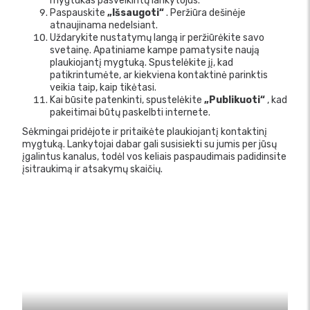
mygtukas pasveikintų lankytojus.
Paspauskite
„Išsaugoti“
. Peržiūra dešinėje
atnaujinama nedelsiant.
Uždarykite nustatymų langą ir peržiūrėkite savo
svetainę. Apatiniame kampe pamatysite naują
plaukiojantį mygtuką. Spustelėkite jį, kad
patikrintumėte, ar kiekviena kontaktinė parinktis
veikia taip, kaip tikėtasi.
Kai būsite patenkinti, spustelėkite
„Publikuoti“
, kad
pakeitimai būtų paskelbti internete.
Sėkmingai pridėjote ir pritaikėte plaukiojantį kontaktinį
mygtuką. Lankytojai dabar gali susisiekti su jumis per jūsų
įgalintus kanalus, todėl vos keliais paspaudimais padidinsite
įsitraukimą ir atsakymų skaičių.