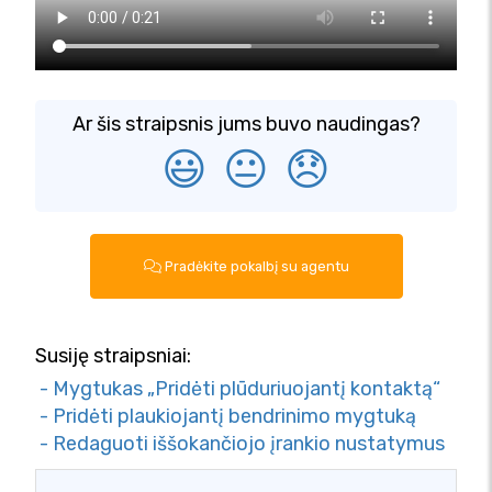
Ar šis straipsnis jums buvo naudingas?
😃
😐
😞
Pradėkite pokalbį su agentu
Susiję straipsniai:
- Mygtukas „Pridėti plūduriuojantį kontaktą“
- Pridėti plaukiojantį bendrinimo mygtuką
- Redaguoti iššokančiojo įrankio nustatymus