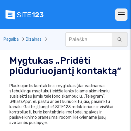
Pagalba
Dizainas
Mygtukas „Pridėti
plūduriuojantį kontaktą“
Plaukiojantis kontaktinis mygtukas (dar vadinamas
stebuklingu mygtuku) leidžia lankytojams akimirksniu
susisiekti su jumis telefono skambučiu, „Telegram“,
„WhatsApp“, el. paštu ar bet kuriuo kitu jūsų pasirinktu
kanalu. Galite jį įjungti iš SITE123 redaktoriaus ir visiškai
kontroliuoti, kurie kontaktiniai metodai, spalvos ir
pasisveikinimo pranešimai rodomi kiekviename jūsų
svetainės puslapyje.