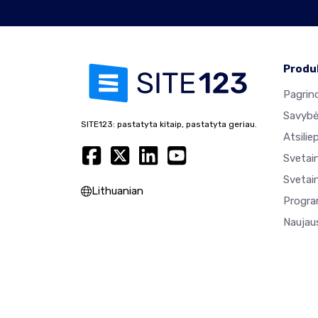
Produ
Pagrind
Savyb
SITE123: pastatyta kitaip, pastatyta geriau.
Atsilie
Svetai
Svetain
Lithuanian
Progra
Naujaus