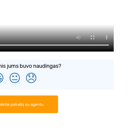
snis jums buvo naudingas?

😐
😞
ėkite pokalbį su agentu