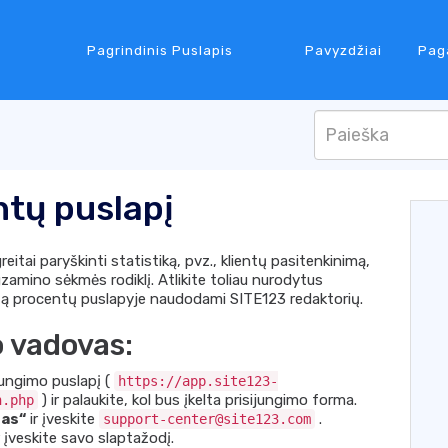
Pagrindinis Puslapis
Pavyzdžiai
Pag
tų puslapį
eitai paryškinti statistiką, pvz., klientų pasitenkinimą,
amino sėkmės rodiklį. Atlikite toliau nurodytus
ą procentų puslapyje naudodami SITE123 redaktorių.
o vadovas:
ijungimo puslapį (
https://app.site123-
) ir palaukite, kol bus įkelta prisijungimo forma.
n.php
das“
ir įveskite
.
support-center@site123.com
r įveskite savo slaptažodį.