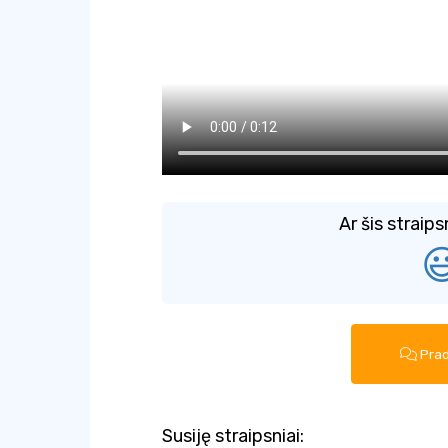
Ar šis straip

Prad
Susiję straipsniai: