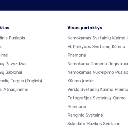
ktas
Visos parinktys
inis Puslapis
Nemokamas Svetainių Kūrimo Į
ės
El. Prekybos Svetainių Kūrimo
pimai
Priemonė
nių Pavyzdžiai
Nemokama Domeno Registraci
ių Šablonai
Nemokamas Nukreipimo Puslap
mėlių Turgus
(English)
Kūrimo Įrankis
i Atnaujinimai
Verslo Svetainių Kūrimo Priem
Fotografijos Svetainių Kūrimo
Priemonė
Renginio Svetainė
Sukurkite Muzikos Svetainę