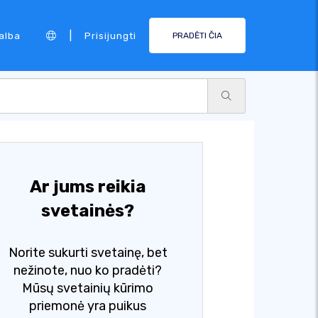
|
alba
Prisijungti
PRADĖTI ČIA
Ar jums reikia
svetainės?
Norite sukurti svetainę, bet
nežinote, nuo ko pradėti?
Mūsų svetainių kūrimo
priemonė yra puikus