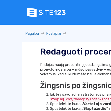
Pagalba
Puslapiai
Redaguoti procen
Pridėjus naują procentinę juostą, galima gr
projekto eigą arba – mūsų pavyzdyje – egz
veiksmus, kad sukurtumėte naują element
Žingsnis po žingsni
Eikite į savo administratoriaus pris
staging.com/manager/login/logi
Spustelėkite lauką
„Vartotojo var
Spustelėkite lauką
„Slaptažodis“
i