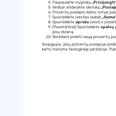
Paspauskite mygtuką
„Prisijungti
Vedlyje atidarykite skirtuką
„Puslap
Procentų puslapio darbo srityje pas
Spustelėkite įvesties laukelį
„Suma
Spustelėkite
aprašo
įvestį ir įveski
(Pasirinktinai) Spustelėkite
spalvų
p
jūsų dizainą.
Norėdami pridėti naują procentų ju
Išsaugojus, jūsų procentų puslapyje pride
karto matoma tiesioginėje peržiūroje. Pub