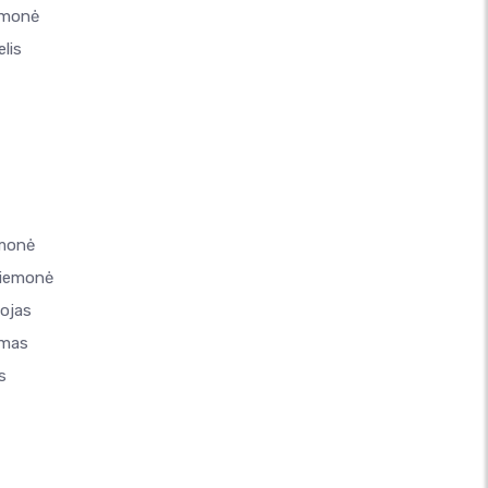
emonė
lis
emonė
riemonė
tojas
imas
s