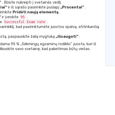
“
. Būsite nukreipti į svetainės vedlį.
iai“
ir iš sąrašo pasirinkite puslapį
„Procentai“
.
irinkite
Pridėti naują elementą
.
“
ir įveskite
.
95
te
.
Successful Exam rate
arinkiklį, kad pasirinktumėte juostos spalvą, atitinkančią
ostą, paspauskite žalią mygtuką
„Išsaugoti“
.
dama 95 % „Sėkmingų egzaminų rodiklio“ juosta, kuri iš
likuokite savo svetainę, kad pakeitimas būtų viešas.