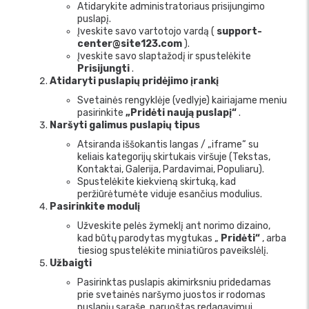
Atidarykite administratoriaus prisijungimo
puslapį.
Įveskite savo vartotojo vardą (
support-
center@site123.com
).
Įveskite savo slaptažodį ir spustelėkite
Prisijungti
.
Atidaryti puslapių pridėjimo įrankį
Svetainės rengyklėje (vedlyje) kairiajame meniu
pasirinkite
„Pridėti naują puslapį“
.
Naršyti galimus puslapių tipus
Atsiranda iššokantis langas / „iframe“ su
keliais kategorijų skirtukais viršuje (Tekstas,
Kontaktai, Galerija, Pardavimai, Populiaru).
Spustelėkite kiekvieną skirtuką, kad
peržiūrėtumėte viduje esančius modulius.
Pasirinkite modulį
Užveskite pelės žymeklį ant norimo dizaino,
kad būtų parodytas mygtukas „
Pridėti“
, arba
tiesiog spustelėkite miniatiūros paveikslėlį.
Užbaigti
Pasirinktas puslapis akimirksniu pridedamas
prie svetainės naršymo juostos ir rodomas
puslapių sąraše, paruoštas redagavimui.