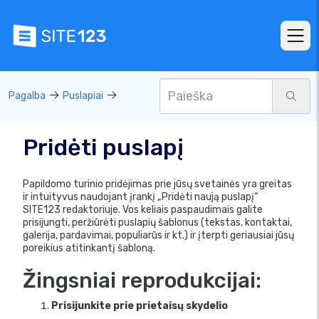
Pagalba
Puslapiai
Pridėti puslapį
Papildomo turinio pridėjimas prie jūsų svetainės yra greitas
ir intuityvus naudojant įrankį „Pridėti naują puslapį“
SITE123 redaktoriuje. Vos keliais paspaudimais galite
prisijungti, peržiūrėti puslapių šablonus (tekstas, kontaktai,
galerija, pardavimai, populiarūs ir kt.) ir įterpti geriausiai jūsų
poreikius atitinkantį šabloną.
Žingsniai reprodukcijai:
Prisijunkite prie prietaisų skydelio