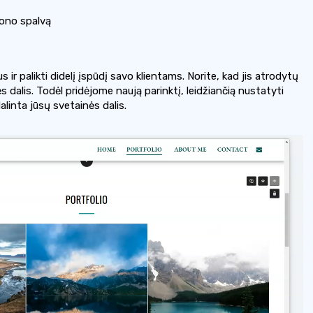
fono spalvą
 ir palikti didelį įspūdį savo klientams. Norite, kad jis atrodytų
ės dalis. Todėl pridėjome naują parinktį, leidžiančią nustatyti
dalinta jūsų svetainės dalis.