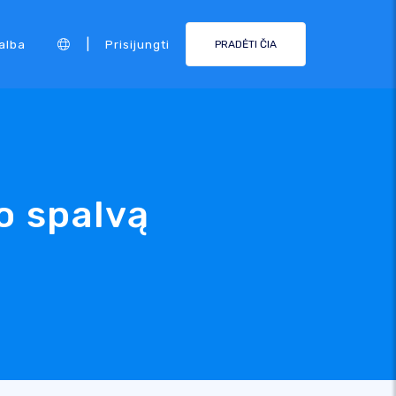
|
alba
Prisijungti
PRADĖTI ČIA
o spalvą