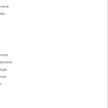
emonė
lis
emonė
riemonė
tojas
imas
s