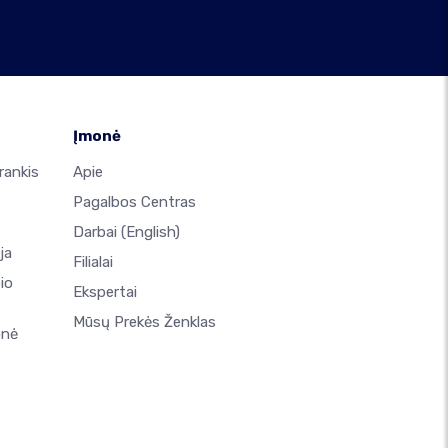
Įmonė
rankis
Apie
Pagalbos Centras
Darbai
(English)
ja
Filialai
io
Ekspertai
Mūsų Prekės Ženklas
onė