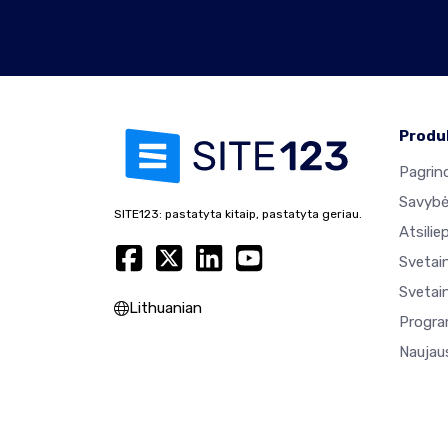
Produ
Pagrind
Savyb
SITE123: pastatyta kitaip, pastatyta geriau.
Atsilie
Svetai
Svetain
Lithuanian
Progra
Naujaus