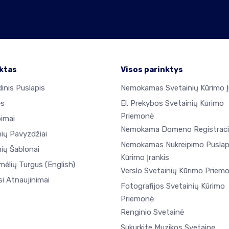
ktas
Visos parinktys
inis Puslapis
Nemokamas Svetainių Kūrimo Į
ės
El. Prekybos Svetainių Kūrimo
Priemonė
pimai
Nemokama Domeno Registraci
nių Pavyzdžiai
Nemokamas Nukreipimo Puslap
ių Šablonai
Kūrimo Įrankis
mėlių Turgus
(English)
Verslo Svetainių Kūrimo Priem
i Atnaujinimai
Fotografijos Svetainių Kūrimo
Priemonė
Renginio Svetainė
Sukurkite Muzikos Svetainę