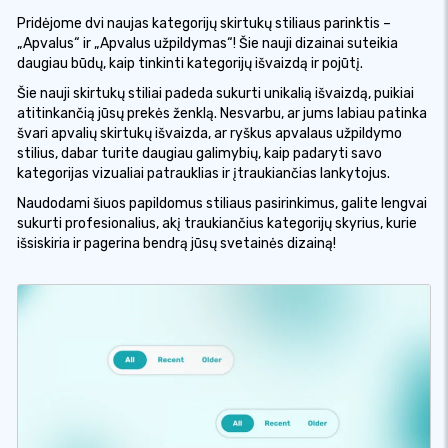
Pridėjome dvi naujas kategorijų skirtukų stiliaus parinktis –
„Apvalus“ ir „Apvalus užpildymas“! Šie nauji dizainai suteikia
daugiau būdų, kaip tinkinti kategorijų išvaizdą ir pojūtį.
Šie nauji skirtukų stiliai padeda sukurti unikalią išvaizdą, puikiai
atitinkančią jūsų prekės ženklą. Nesvarbu, ar jums labiau patinka
švari apvalių skirtukų išvaizda, ar ryškus apvalaus užpildymo
stilius, dabar turite daugiau galimybių, kaip padaryti savo
kategorijas vizualiai patrauklias ir įtraukiančias lankytojus.
Naudodami šiuos papildomus stiliaus pasirinkimus, galite lengvai
sukurti profesionalius, akį traukiančius kategorijų skyrius, kurie
išsiskiria ir pagerina bendrą jūsų svetainės dizainą!