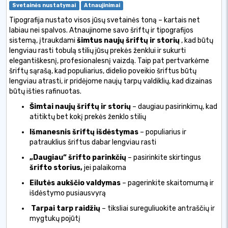
Svetainės nustatymai
Atnaujinimai
Tipografija nustato visos jūsų svetainės toną – kartais net
labiau nei spalvos. Atnaujinome savo šriftų ir tipografijos
sistemą, įtraukdami
šimtus naujų šriftų ir storių
, kad būtų
lengviau rasti tobulą stilių jūsų prekės ženklui ir sukurti
elegantiškesnį, profesionalesnį vaizdą. Taip pat pertvarkėme
šriftų sąrašą, kad populiarius, didelio poveikio šriftus būtų
lengviau atrasti, ir pridėjome naujų tarpų valdiklių, kad dizainas
būtų išties rafinuotas.
Šimtai naujų šriftų ir storių
– daugiau pasirinkimų, kad
atitiktų bet kokį prekės ženklo stilių
Išmanesnis šriftų išdėstymas
– populiarius ir
patrauklius šriftus dabar lengviau rasti
„Daugiau“ šrifto parinkčių
– pasirinkite skirtingus
šrifto storius,
jei palaikoma
Eilutės aukščio valdymas
– pagerinkite skaitomumą ir
išdėstymo pusiausvyrą
Tarpai tarp raidžių
– tiksliai sureguliuokite antraščių ir
mygtukų pojūtį