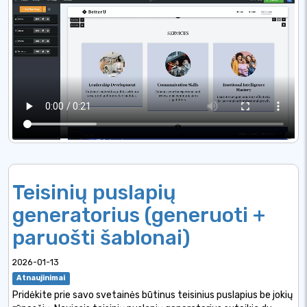
Teisinių puslapių
generatorius (generuoti +
paruošti šablonai)
2026-01-13
Atnaujinimai
Pridėkite prie savo svetainės būtinus teisinius puslapius be jokių