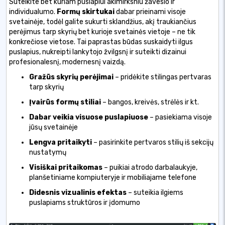
Suteikite bet kuriam puslapiui akimirksniu žavesio ir
individualumo.
Formų skirtukai
dabar prieinami visoje
svetainėje, todėl galite sukurti sklandžius, akį traukiančius
perėjimus tarp skyrių bet kurioje svetainės vietoje – ne tik
konkrečiose vietose. Tai paprastas būdas suskaidyti ilgus
puslapius, nukreipti lankytojo žvilgsnį ir suteikti dizainui
profesionalesnį, modernesnį vaizdą.
Gražūs skyrių perėjimai
– pridėkite stilingas pertvaras
tarp skyrių
Įvairūs formų stiliai
– bangos, kreivės, strėlės ir kt.
Dabar veikia visuose puslapiuose
– pasiekiama visoje
jūsų svetainėje
Lengva pritaikyti
– pasirinkite pertvaros stilių iš sekcijų
nustatymų
Visiškai pritaikomas
– puikiai atrodo darbalaukyje,
planšetiniame kompiuteryje ir mobiliajame telefone
Didesnis vizualinis efektas
– suteikia ilgiems
puslapiams struktūros ir įdomumo