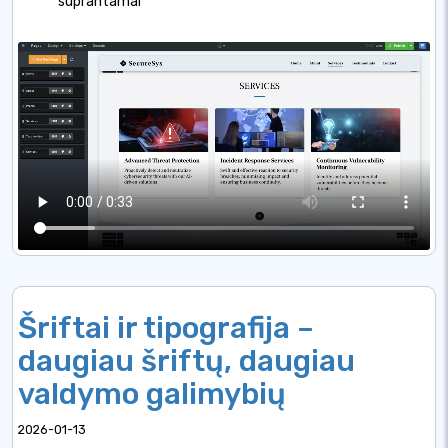
suprantamai
Šriftai ir tipografija –
daugiau šriftų, daugiau
valdymo galimybių
2026-01-13