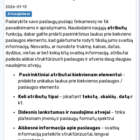
2026-01-13
Atnaujinimai
Padarykite savo paslaugų puslapį tinkamesnį ne tik
pavadinimams ir aprašymams. Naudodami naująją
atributų
funkciją, dabar galite pridėti pasirinktinius laukus prie kiekvieno
paslaugos elemento, kad galėtumėte rodyti tikslią jums svarbią
informaciją. Nesvarbu, ar nurodote trukmę, kainas, datas,
dydžius, vietas ar bet kokią kitą svarbią informaciją, atributai
padeda aiškiai struktūrizuoti paslaugas ir atveria daug daugiau
naudojimo atvejų.
Pasirinktiniai atributai kiekvienam elementui
–
pridėkite unikalius laukus prie kiekvienos paslaugos /
paslaugos elemento
Keli atributų tipai
– įskaitant
tekstą
,
skaičių
,
datą
ir
kt.
Didesnis lankstumas ir naudojimo atvejai
– tinka
platesniam įmonių ir paslaugų formatų spektrui
Aiškesnė informacija apie paslaugas
– svarbią
informaciją pateikite struktūrizuotai, lengvai