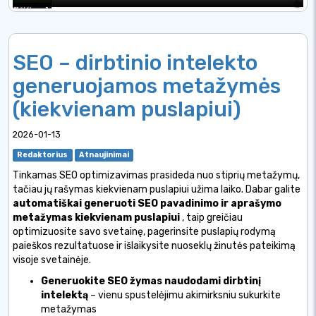
SEO – dirbtinio intelekto
generuojamos metažymės
(kiekvienam puslapiui)
2026-01-13
Redaktorius
Atnaujinimai
Tinkamas SEO optimizavimas prasideda nuo stiprių metažymų,
tačiau jų rašymas kiekvienam puslapiui užima laiko. Dabar galite
automatiškai generuoti SEO pavadinimo ir aprašymo
metažymas kiekvienam puslapiui
, taip greičiau
optimizuosite savo svetainę, pagerinsite puslapių rodymą
paieškos rezultatuose ir išlaikysite nuoseklų žinutės pateikimą
visoje svetainėje.
Generuokite SEO žymas naudodami dirbtinį
intelektą
– vienu spustelėjimu akimirksniu sukurkite
metažymas