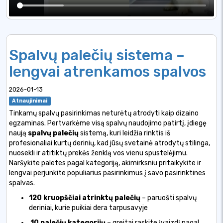
Spalvų palečių sistema –
lengvai atrenkamos spalvos
2026-01-13
Atnaujinimai
Tinkamų spalvų pasirinkimas neturėtų atrodyti kaip dizaino
egzaminas. Pertvarkėme visą spalvų naudojimo patirtį, įdiegę
naują
spalvų palečių
sistemą, kuri leidžia rinktis iš
profesionaliai kurtų derinių, kad jūsų svetainė atrodytų stilinga,
nuosekli ir atitiktų prekės ženklą vos vienu spustelėjimu.
Naršykite paletes pagal kategoriją, akimirksniu pritaikykite ir
lengvai perjunkite populiarius pasirinkimus į savo pasirinktines
spalvas.
120 kruopščiai atrinktų palečių
– paruošti spalvų
deriniai, kurie puikiai dera tarpusavyje
10 palečių kategorijų
– greitai raskite įvaizdį pagal