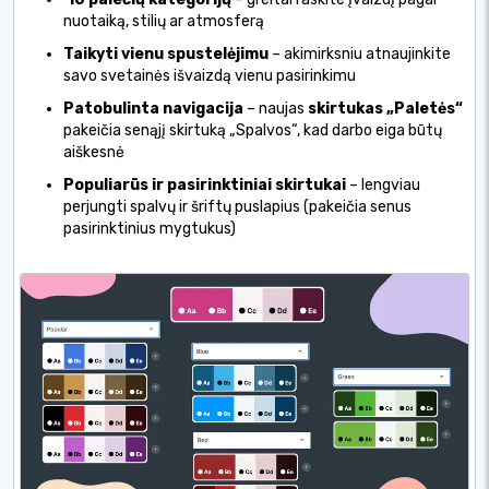
nuotaiką, stilių ar atmosferą
Taikyti vienu spustelėjimu
– akimirksniu atnaujinkite
savo svetainės išvaizdą vienu pasirinkimu
Patobulinta navigacija
– naujas
skirtukas „Paletės“
pakeičia senąjį skirtuką „Spalvos“, kad darbo eiga būtų
aiškesnė
Populiarūs ir pasirinktiniai skirtukai
– lengviau
perjungti spalvų ir šriftų puslapius (pakeičia senus
pasirinktinius mygtukus)