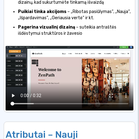
dizainų, kad sukurtumėte tinkamą išvaizdą
Puikiai tinka akcijoms
– „Ribotas pasiūlymas“, „Nauja“,
„Išpardavimas“, „Geriausia vertė“ ir kt.
Pagerina vizualinį dizainą
– suteikia antraštės
išdėstymui struktūros ir žavesio
Atributai – Nauji