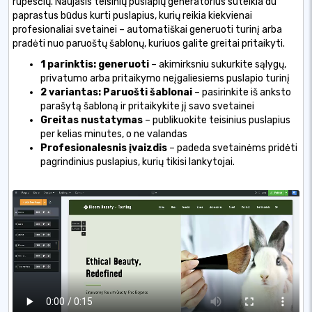
rūpesčių. Naujasis teisinių puslapių generatorius suteikia du
paprastus būdus kurti puslapius, kurių reikia kiekvienai
profesionaliai svetainei – automatiškai generuoti turinį arba
pradėti nuo paruoštų šablonų, kuriuos galite greitai pritaikyti.
1 parinktis: generuoti
– akimirksniu sukurkite sąlygų,
privatumo arba pritaikymo neįgaliesiems puslapio turinį
2 variantas: Paruošti šablonai
– pasirinkite iš anksto
parašytą šabloną ir pritaikykite jį savo svetainei
Greitas nustatymas
– publikuokite teisinius puslapius
per kelias minutes, o ne valandas
Profesionalesnis įvaizdis
– padeda svetainėms pridėti
pagrindinius puslapius, kurių tikisi lankytojai.