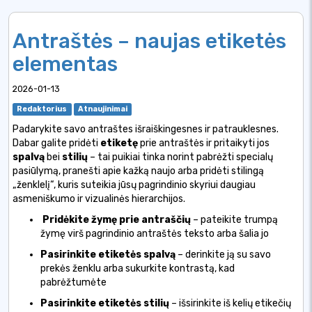
Antraštės – naujas etiketės
elementas
2026-01-13
Redaktorius
Atnaujinimai
Padarykite savo antraštes išraiškingesnes ir patrauklesnes.
Dabar galite pridėti
etiketę
prie antraštės ir pritaikyti jos
spalvą
bei
stilių
– tai puikiai tinka norint pabrėžti specialų
pasiūlymą, pranešti apie kažką naujo arba pridėti stilingą
„ženklelį“, kuris suteikia jūsų pagrindinio skyriui daugiau
asmeniškumo ir vizualinės hierarchijos.
Pridėkite žymę prie antraščių
– pateikite trumpą
žymę virš pagrindinio antraštės teksto arba šalia jo
Pasirinkite etiketės spalvą
– derinkite ją su savo
prekės ženklu arba sukurkite kontrastą, kad
pabrėžtumėte
Pasirinkite etiketės stilių
– išsirinkite iš kelių etikečių