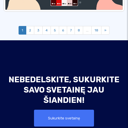
1
2
3
4
5
6
7
8
...
18
»
NEBEDELSKITE, SUKURKITE
SAVO SVETAINĘ JAU
ŠIANDIEN!
Sukurkite svetainę