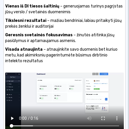
Vienas iš DI tiesos šaltinių
– generuojamas turinys pagrįstas
jūsų verslo / svetainės duomenimis
Tikslesni rezultatai
– mažiau bendriniai, labiau pritaikyti jūsų
prekės ženklui ir auditorijai
Geresnis svetainės fokusavimas
– žinutės atitinka jūsų
pasiūlymus ir aptarnaujamus asmenis.
Visada atnaujinta
– atnaujinkite savo duomenis bet kuriuo
metu, kad akimirksniu pagerintumėte būsimus dirbtinio
intelekto rezultatus