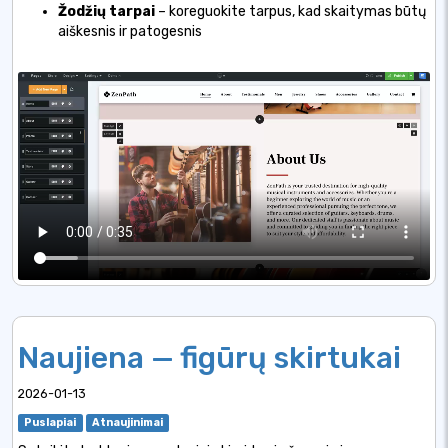
Žodžių tarpai
– koreguokite tarpus, kad skaitymas būtų
aiškesnis ir patogesnis
Naujiena — figūrų skirtukai
2026-01-13
Puslapiai
Atnaujinimai