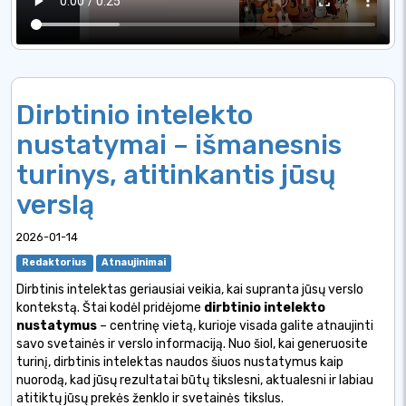
Dirbtinio intelekto
nustatymai – išmanesnis
turinys, atitinkantis jūsų
verslą
2026-01-14
Redaktorius
Atnaujinimai
Dirbtinis intelektas geriausiai veikia, kai supranta jūsų verslo
kontekstą. Štai kodėl pridėjome
dirbtinio intelekto
nustatymus
– centrinę vietą, kurioje visada galite atnaujinti
savo svetainės ir verslo informaciją. Nuo šiol, kai generuosite
turinį, dirbtinis intelektas naudos šiuos nustatymus kaip
nuorodą, kad jūsų rezultatai būtų tikslesni, aktualesni ir labiau
atitiktų jūsų prekės ženklo ir svetainės tikslus.