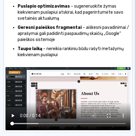
Puslapio optimizavimas
– sugeneruokite žymas
kiekvienam puslapiui atskirai, kad pagerintumėte savo
svetainės aktualumą
Geresni paieškos fragmentai
– aiškesni pavadinimai /
aprašymai gali padidinti paspaudimų skaičių „Google“
paieškos sistemoje
Taupo laiką
– nereikia rankiniu būdu rašyti metažymų
kiekvienam puslapiui