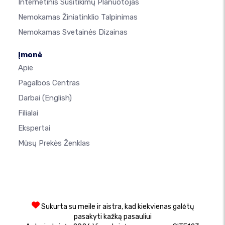
Internetinis Susitikimų Planuotojas
Nemokamas Žiniatinklio Talpinimas
Nemokamas Svetainės Dizainas
Įmonė
Apie
Pagalbos Centras
Darbai
(English)
Filialai
Ekspertai
Mūsų Prekės Ženklas
Sukurta su meile ir aistra, kad kiekvienas galėtų
pasakyti kažką pasauliui