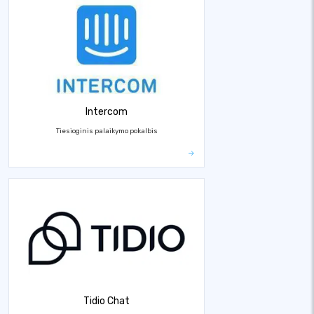
Intercom
Tiesioginis palaikymo pokalbis
Tidio Chat