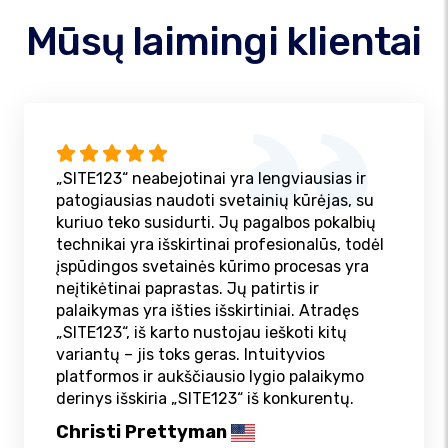
Mūsų laimingi klientai
„SITE123“ neabejotinai yra lengviausias ir
patogiausias naudoti svetainių kūrėjas, su
kuriuo teko susidurti. Jų pagalbos pokalbių
technikai yra išskirtinai profesionalūs, todėl
įspūdingos svetainės kūrimo procesas yra
neįtikėtinai paprastas. Jų patirtis ir
palaikymas yra išties išskirtiniai. Atradęs
„SITE123“, iš karto nustojau ieškoti kitų
variantų – jis toks geras. Intuityvios
platformos ir aukščiausio lygio palaikymo
derinys išskiria „SITE123“ iš konkurentų.
Christi Prettyman