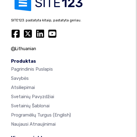
SITE123: pastatyta kitaip, pastatyta geriau.
Lithuanian
Produktas
Pagrindinis Puslapis
Savybės
Atsiliepimai
Svetainių Pavyzdžiai
Svetainių Šablonai
Programėlių Turgus
(English)
Naujausi Atnaujinimai