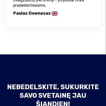
žvaigždučių įvertinimą – jis puikiai tinka
pradedantiesiems.
Paulas Downesas
NEBEDELSKITE, SUKURKITE
SAVO SVETAINĘ JAU
ŠIANDIEN!