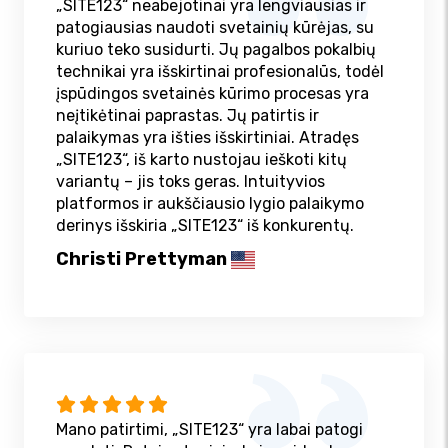
„SITE123“ neabejotinai yra lengviausias ir
patogiausias naudoti svetainių kūrėjas, su
kuriuo teko susidurti. Jų pagalbos pokalbių
technikai yra išskirtinai profesionalūs, todėl
įspūdingos svetainės kūrimo procesas yra
neįtikėtinai paprastas. Jų patirtis ir
palaikymas yra išties išskirtiniai. Atradęs
„SITE123“, iš karto nustojau ieškoti kitų
variantų – jis toks geras. Intuityvios
platformos ir aukščiausio lygio palaikymo
derinys išskiria „SITE123“ iš konkurentų.
Christi Prettyman
Mano patirtimi, „SITE123“ yra labai patogi