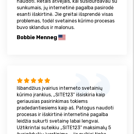
naudoti. Retais atvejais, kai susidurdavau su
sunkumais, jų internetinė pagalba pasirodė
esanti išskirtinė. Jie greitai išsprendė visas
problemas, todėl svetainės kūrimo procesas
buvo sklandus ir malonus.
Bobbie Menneg
Išbandžius įvairius interneto svetainių
kūrimo įrankius, „SITE123“ išsiskiria kaip
geriausias pasirinkimas tokiems
pradedantiesiems kaip aš. Patogus naudoti
procesas ir išskirtinė internetinė pagalba
leidžia sukurti svetainę labai lengvai.
Užtikrintai suteikiu „SITE123“ maksimalų 5