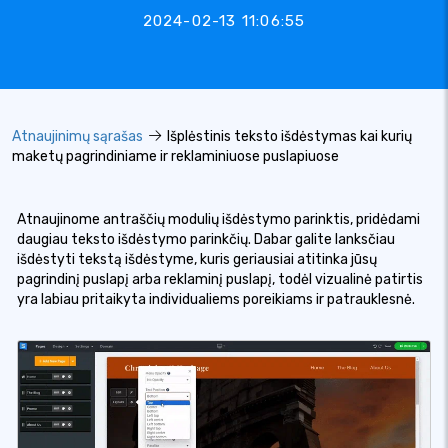
2024-02-13 11:06:55
Atnaujinimų sąrašas
Išplėstinis teksto išdėstymas kai kurių
maketų pagrindiniame ir reklaminiuose puslapiuose
Atnaujinome antraščių modulių išdėstymo parinktis, pridėdami
daugiau teksto išdėstymo parinkčių. Dabar galite lanksčiau
išdėstyti tekstą išdėstyme, kuris geriausiai atitinka jūsų
pagrindinį puslapį arba reklaminį puslapį, todėl vizualinė patirtis
yra labiau pritaikyta individualiems poreikiams ir patrauklesnė.