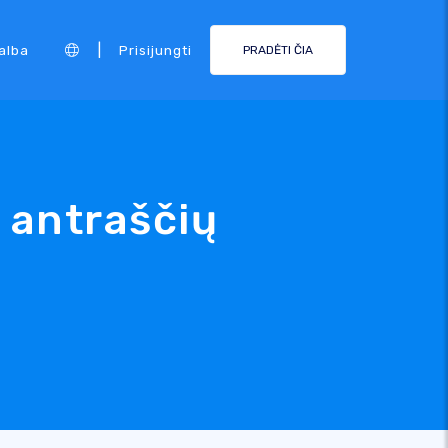
|
alba
Prisijungti
PRADĖTI ČIA
 antraščių