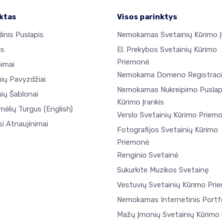
ktas
Visos parinktys
inis Puslapis
Nemokamas Svetainių Kūrimo Į
ės
El. Prekybos Svetainių Kūrimo
Priemonė
pimai
Nemokama Domeno Registraci
nių Pavyzdžiai
Nemokamas Nukreipimo Puslap
ių Šablonai
Kūrimo Įrankis
mėlių Turgus
(English)
Verslo Svetainių Kūrimo Priem
i Atnaujinimai
Fotografijos Svetainių Kūrimo
Priemonė
Renginio Svetainė
Sukurkite Muzikos Svetainę
Vestuvių Svetainių Kūrimo Pri
Nemokamas Internetinis Portfe
Mažų Įmonių Svetainių Kūrimo