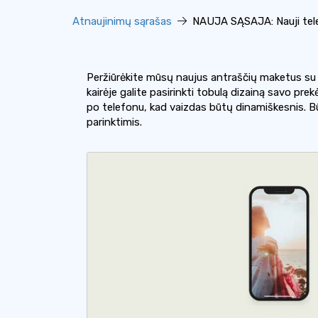
Atnaujinimų sąrašas
NAUJA SĄSAJA: Nauji tele
Peržiūrėkite mūsų naujus antraščių maketus su 
kairėje galite pasirinkti tobulą dizainą savo pre
po telefonu, kad vaizdas būtų dinamiškesnis. Bū
parinktimis.