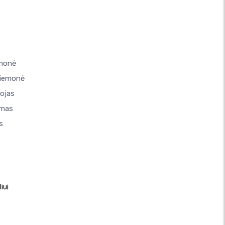
emonė
riemonė
tojas
imas
s
iui