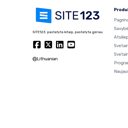
Produ
Pagrind
Savyb
SITE123: pastatyta kitaip, pastatyta geriau.
Atsilie
Svetai
Svetain
Lithuanian
Progra
Naujaus