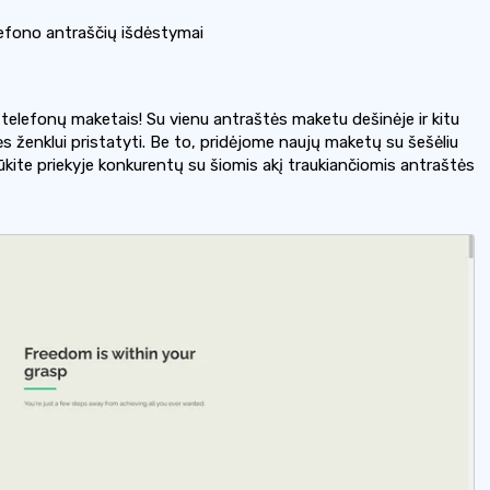
fono antraščių išdėstymai
telefonų maketais! Su vienu antraštės maketu dešinėje ir kitu
kės ženklui pristatyti. Be to, pridėjome naujų maketų su šešėliu
kite priekyje konkurentų su šiomis akį traukiančiomis antraštės