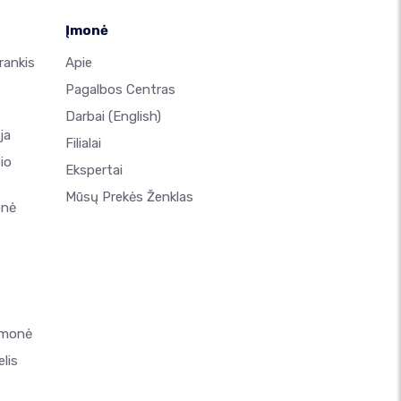
Įmonė
rankis
Apie
Pagalbos Centras
Darbai
(English)
ja
Filialai
io
Ekspertai
Mūsų Prekės Ženklas
onė
emonė
lis