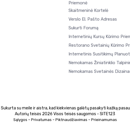
Priemonė
Skaitmeninė Kortelė
Verslo El. Pašto Adresas
Sukurti Forumą
Internetinių Kursų Kūrimo Pri
Restorano Svetainių Kūrimo P
Internetinis Susitikimų Planuo
Nemokamas Žiniatinklio Talpin
Nemokamas Svetainės Dizaina
Sukurta su meile ir aistra, kad kiekvienas galėtų pasakyti kažką pasaul
Autorių teisės 2026 Visos teisės saugomos - SITE123
-
-
-
Sąlygos
Privatumas
Piktnaudžiavimas
Prieinamumas