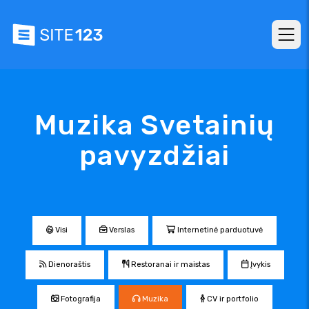
Muzika Svetainių
pavyzdžiai
Visi
Verslas
Internetinė parduotuvė
Dienoraštis
Restoranai ir maistas
Įvykis
Fotografija
Muzika
CV ir portfolio