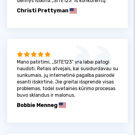
derinys išskiria „SITE123“ iš konkurentų.
Christi Prettyman
Mano patirtimi, „SITE123“ yra labai patogi
naudoti. Retais atvejais, kai susidurdavau su
sunkumais, jų internetinė pagalba pasirodė
esanti išskirtinė. Jie greitai išsprendė visas
problemas, todėl svetainės kūrimo procesas
buvo sklandus ir malonus.
Bobbie Menneg