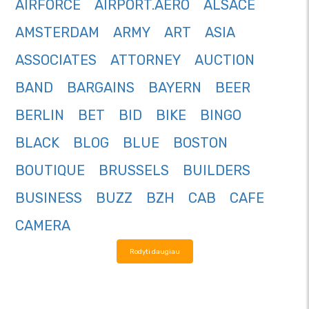
AIRFORCE
AIRPORT.AERO
ALSACE
AMSTERDAM
ARMY
ART
ASIA
ASSOCIATES
ATTORNEY
AUCTION
BAND
BARGAINS
BAYERN
BEER
BERLIN
BET
BID
BIKE
BINGO
BLACK
BLOG
BLUE
BOSTON
BOUTIQUE
BRUSSELS
BUILDERS
BUSINESS
BUZZ
BZH
CAB
CAFE
CAMERA
Rodyti daugiau