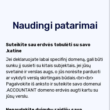
Naudingi patarimai
Suteikite sau erdvės tobulėti su savo
.katine
Jei deklaruojate labai specifinį domeną, gali būti
sunku jį susieti su kitais subjektais, jei jūsų
svetainė ir verslas augs, o jūs norėsite parduoti
ar vykdyti verslą skirtingais būdais.<br><br>
Pagalvokite iš anksto ir suteikite savo domenui
.ACCOUNTANT domeno erdvės augti kartu su
jūsų verslu.
Nenaudokite dvigubų raidžių savo