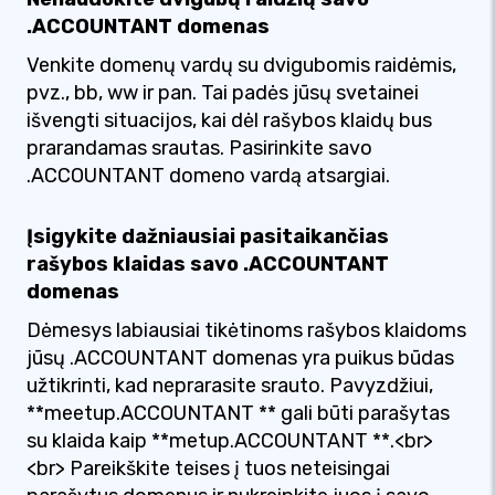
.ACCOUNTANT domenas
Venkite domenų vardų su dvigubomis raidėmis,
pvz., bb, ww ir pan. Tai padės jūsų svetainei
išvengti situacijos, kai dėl rašybos klaidų bus
prarandamas srautas. Pasirinkite savo
.ACCOUNTANT domeno vardą atsargiai.
Įsigykite dažniausiai pasitaikančias
rašybos klaidas savo .ACCOUNTANT
domenas
Dėmesys labiausiai tikėtinoms rašybos klaidoms
jūsų .ACCOUNTANT domenas yra puikus būdas
užtikrinti, kad neprarasite srauto. Pavyzdžiui,
**meetup.ACCOUNTANT ** gali būti parašytas
su klaida kaip **metup.ACCOUNTANT **.<br>
<br> Pareikškite teises į tuos neteisingai