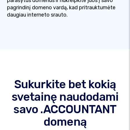
parašytus domenus ir nukreipkite juos į savo
pagrindinį domeno vardą, kad pritrauktumėte
daugiau interneto srauto.
Sukurkite bet kokią
svetainę naudodami
savo .ACCOUNTANT
domeną