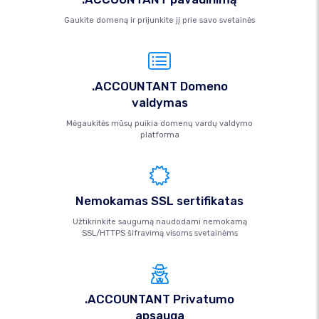
Gaukite domeną ir prijunkite jį prie savo svetainės
.ACCOUNTANT Domeno
valdymas
Mėgaukitės mūsų puikia domenų vardų valdymo
platforma
Nemokamas SSL sertifikatas
Užtikrinkite saugumą naudodami nemokamą
SSL/HTTPS šifravimą visoms svetainėms
.ACCOUNTANT Privatumo
apsauga