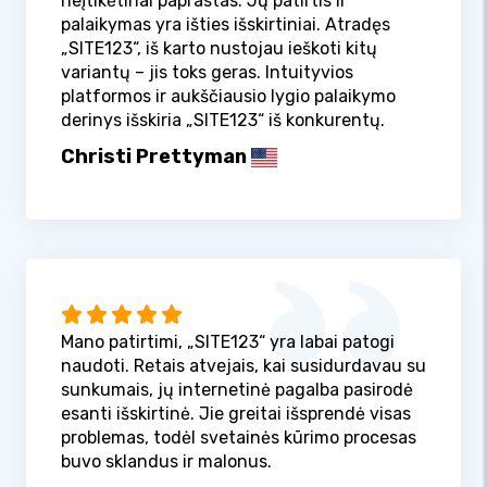
neįtikėtinai paprastas. Jų patirtis ir
palaikymas yra išties išskirtiniai. Atradęs
„SITE123“, iš karto nustojau ieškoti kitų
variantų – jis toks geras. Intuityvios
platformos ir aukščiausio lygio palaikymo
derinys išskiria „SITE123“ iš konkurentų.
Christi Prettyman
Mano patirtimi, „SITE123“ yra labai patogi
naudoti. Retais atvejais, kai susidurdavau su
sunkumais, jų internetinė pagalba pasirodė
esanti išskirtinė. Jie greitai išsprendė visas
problemas, todėl svetainės kūrimo procesas
buvo sklandus ir malonus.