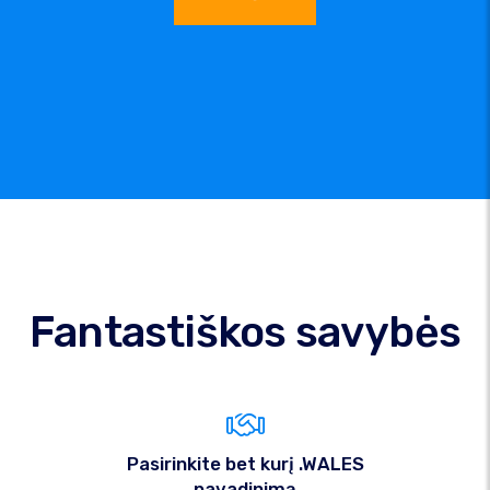
Fantastiškos savybės
Pasirinkite bet kurį .WALES
pavadinimą