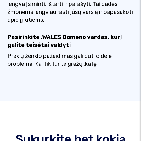
lengva įsiminti, ištarti ir parašyti. Tai padės
žmonėms lengviau rasti jūsų verslą ir papasakoti
apie jį kitiems.
Pasirinkite .WALES Domeno vardas, kurį
galite teisėtai valdyti
Prekių ženklo pažeidimas gali būti didelė
problema. Kai tik turite gražų .katę
Sukurkite bet kokią