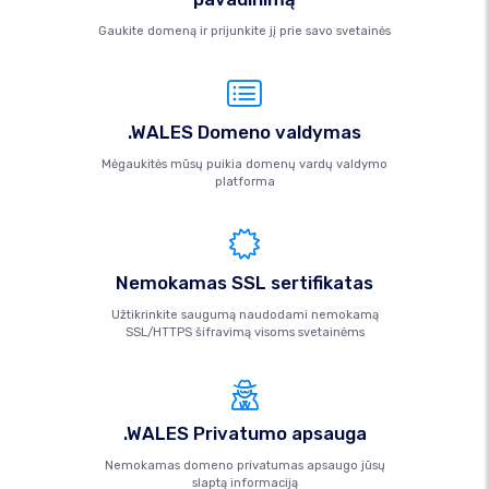
Gaukite domeną ir prijunkite jį prie savo svetainės
.WALES Domeno valdymas
Mėgaukitės mūsų puikia domenų vardų valdymo
platforma
Nemokamas SSL sertifikatas
Užtikrinkite saugumą naudodami nemokamą
SSL/HTTPS šifravimą visoms svetainėms
.WALES Privatumo apsauga
Nemokamas domeno privatumas apsaugo jūsų
slaptą informaciją