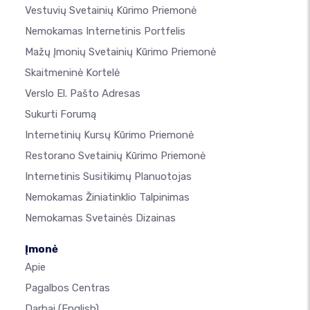
Vestuvių Svetainių Kūrimo Priemonė
Nemokamas Internetinis Portfelis
Mažų Įmonių Svetainių Kūrimo Priemonė
Skaitmeninė Kortelė
Verslo El. Pašto Adresas
Sukurti Forumą
Internetinių Kursų Kūrimo Priemonė
Restorano Svetainių Kūrimo Priemonė
Internetinis Susitikimų Planuotojas
Nemokamas Žiniatinklio Talpinimas
Nemokamas Svetainės Dizainas
Įmonė
Apie
Pagalbos Centras
Darbai
(English)