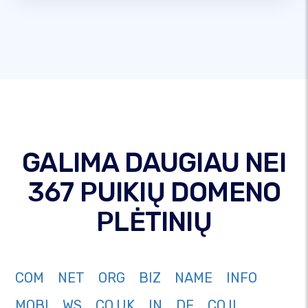
GALIMA DAUGIAU NEI
367 PUIKIŲ DOMENO
PLĖTINIŲ
COM
NET
ORG
BIZ
NAME
INFO
MOBI
WS
CO.UK
IN
DE
CO.IL