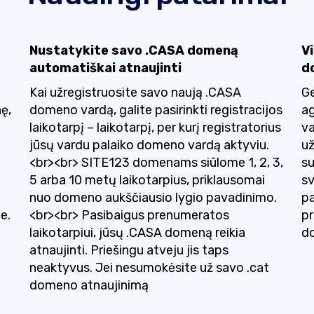
Nustatykite savo .CASA domeną
V
automatiškai atnaujinti
d
Kai užregistruosite savo naują .CASA
Ge
nę,
domeno vardą, galite pasirinkti registracijos
ag
laikotarpį – laikotarpį, per kurį registratorius
va
jūsų vardu palaiko domeno vardą aktyviu.
už
<br><br> SITE123 domenams siūlome 1, 2, 3,
su
5 arba 10 metų laikotarpius, priklausomai
sv
nuo domeno aukščiausio lygio pavadinimo.
pa
e.
<br><br> Pasibaigus prenumeratos
pr
laikotarpiui, jūsų .CASA domeną reikia
do
atnaujinti. Priešingu atveju jis taps
neaktyvus. Jei nesumokėsite už savo .cat
domeno atnaujinimą