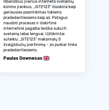
Išbandžius įvairius interneto svetainių
kūrimo įrankius, „SITE123“ išsiskiria kaip
geriausias pasirinkimas tokiems
pradedantiesiems kaip aš. Patogus
naudoti procesas ir išskirtinė
internetinė pagalba leidžia sukurti
svetainę labai lengvai. Užtikrintai
suteikiu „SITE123“ maksimalų 5
žvaigždučių įvertinimą – jis puikiai tinka
pradedantiesiems.
Paulas Downesas