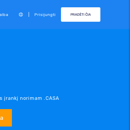
|
alba
Prisijungti
PRADĖTI ČIA
s įrankį norimam .CASA
ka