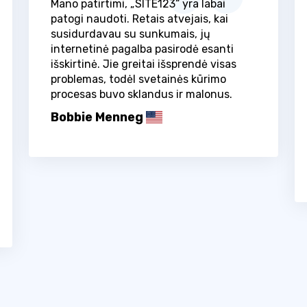
Mano patirtimi, „SITE123“ yra labai
patogi naudoti. Retais atvejais, kai
susidurdavau su sunkumais, jų
internetinė pagalba pasirodė esanti
išskirtinė. Jie greitai išsprendė visas
problemas, todėl svetainės kūrimo
procesas buvo sklandus ir malonus.
Bobbie Menneg