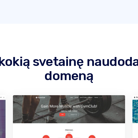
 kokią svetainę naudod
domeną