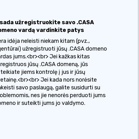
isada užregistruokite savo .CASA
omeno vardą vardinkite patys
ra idėja neleisti niekam kitam (pvz.,
entūrai) užregistruoti jūsų .CASA domeno
rdas jums.<br><br> Jei kažkas kitas
registruos jūsų .CASA domeną, jūs
teikiate jiems kontrolę į jus ir jūsų
etainę.<br><br> Jei kada nors norėsite
keisti savo paslaugą, galite susidurti su
oblemomis, nes jie nenorės perduoti jums
meno ir suteikti jums jo valdymo.