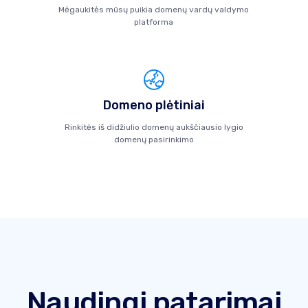
Mėgaukitės mūsų puikia domenų vardų valdymo
platforma
Domeno plėtiniai
Rinkitės iš didžiulio domenų aukščiausio lygio
domenų pasirinkimo
Naudingi patarimai