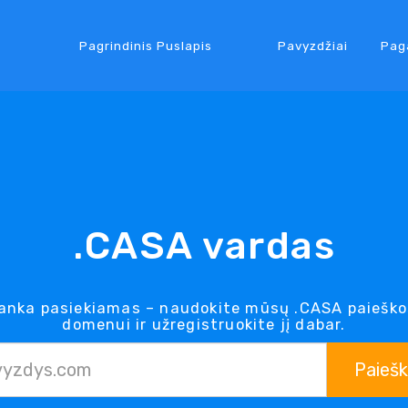
Pagrindinis Puslapis
Pavyzdžiai
Pag
.CASA vardas
nka pasiekiamas – naudokite mūsų .CASA paieško
domenui ir užregistruokite jį dabar.
Paieš