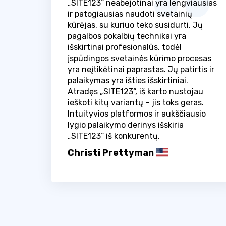
„SITE123“ neabejotinai yra lengviausias
ir patogiausias naudoti svetainių
kūrėjas, su kuriuo teko susidurti. Jų
pagalbos pokalbių technikai yra
išskirtinai profesionalūs, todėl
įspūdingos svetainės kūrimo procesas
yra neįtikėtinai paprastas. Jų patirtis ir
palaikymas yra išties išskirtiniai.
Atradęs „SITE123“, iš karto nustojau
ieškoti kitų variantų – jis toks geras.
Intuityvios platformos ir aukščiausio
lygio palaikymo derinys išskiria
„SITE123“ iš konkurentų.
Christi Prettyman