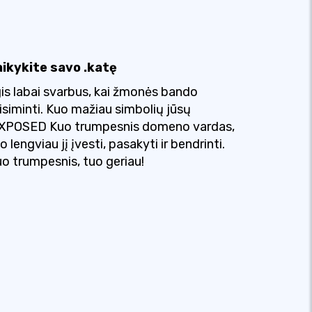
aikykite savo .katę
gis labai svarbus, kai žmonės bando
isiminti. Kuo mažiau simbolių jūsų
EXPOSED Kuo trumpesnis domeno vardas,
o lengviau jį įvesti, pasakyti ir bendrinti.
o trumpesnis, tuo geriau!