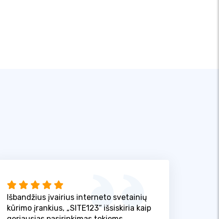
Išbandžius įvairius interneto svetainių
kūrimo įrankius, „SITE123“ išsiskiria kaip
geriausias pasirinkimas tokiems