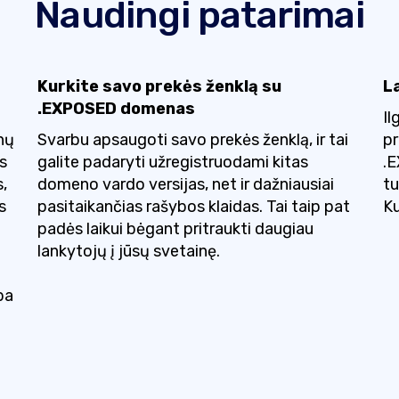
Naudingi patarimai
Kurkite savo prekės ženklą su
L
.EXPOSED domenas
Il
nų
Svarbu apsaugoti savo prekės ženklą, ir tai
pr
s
galite padaryti užregistruodami kitas
.
,
domeno vardo versijas, net ir dažniausiai
tu
s
pasitaikančias rašybos klaidas. Tai taip pat
Ku
padės laikui bėgant pritraukti daugiau
lankytojų į jūsų svetainę.
ba