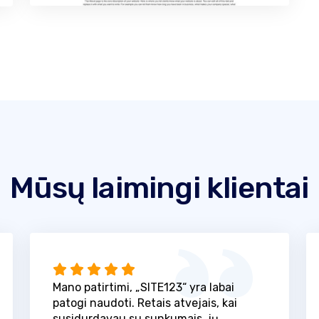
Mūsų laimingi klientai
Mano patirtimi, „SITE123“ yra labai
patogi naudoti. Retais atvejais, kai
susidurdavau su sunkumais, jų