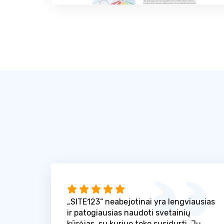
„SITE123“ neabejotinai yra lengviausias
ir patogiausias naudoti svetainių
kūrėjas, su kuriuo teko susidurti. Jų