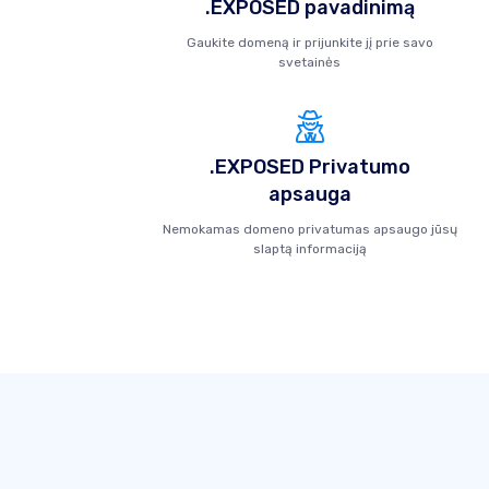
.EXPOSED pavadinimą
Gaukite domeną ir prijunkite jį prie savo
svetainės
.EXPOSED Privatumo
apsauga
Nemokamas domeno privatumas apsaugo jūsų
slaptą informaciją