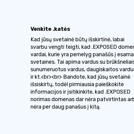
Venkite .katės
Kad jūsų svetainė būtų išskirtinė, labai
svarbu vengti teigti, kad .EXPOSED dome
vardai, kurie yra pernelyg panašūs į esama
svetaines. Tai apima vardus su brūkšneliais
sunumeruotus vardus, daugiskaitos vardu
ir kt.<br><br> Bandote, kad jūsų svetainė
išsiskirtų, todėl pirmiausia paieškokite
informacijos ir įsitikinkite, kad .EXPOSED
norimas domenas dar nėra patvirtintas ar
nėra per daug panašus į kitą.