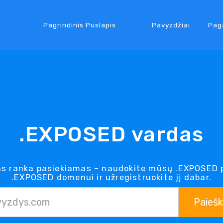
Pagrindinis Puslapis
Pavyzdžiai
Pag
.EXPOSED vardas
 ranka pasiekiamas – naudokite mūsų .EXPOSED p
.EXPOSED domenui ir užregistruokite jį dabar.
Paieš