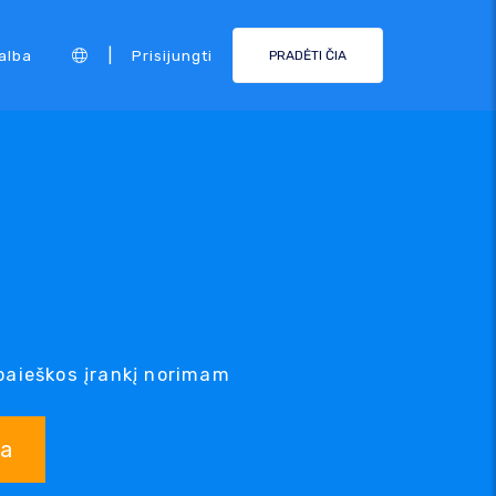
|
alba
Prisijungti
PRADĖTI ČIA
aieškos įrankį norimam
ka