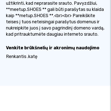
užtikrinti, kad neprarasite srauto. Pavyzdžiui,
**meetup.SHOES ** gali būti parašytas su klaida
kaip **metup.SHOES **.<br><br> Pareikškite
teises į tuos neteisingai parašytus domenus ir
nukreipkite juos į savo pagrindinį domeno vardą,
kad pritrauktumėte daugiau interneto srauto.
Venkite brūkšnelių ir akronimų naudojimo
Renkantis .katę