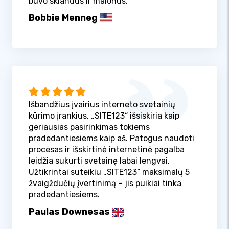
buvo sklandus ir malonus.
Bobbie Menneg
Išbandžius įvairius interneto svetainių
kūrimo įrankius, „SITE123“ išsiskiria kaip
geriausias pasirinkimas tokiems
pradedantiesiems kaip aš. Patogus naudoti
procesas ir išskirtinė internetinė pagalba
leidžia sukurti svetainę labai lengvai.
Užtikrintai suteikiu „SITE123“ maksimalų 5
žvaigždučių įvertinimą – jis puikiai tinka
pradedantiesiems.
Paulas Downesas