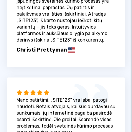
įspūdingos svetainės kūrimo procesas yra
neįtikėtinai paprastas. Jų patirtis ir
palaikymas yra išties išskirtiniai. Atradęs
„SITE123“, iš karto nustojau ieškoti kitų
variantų – jis toks geras. Intuityvios
platformos ir aukščiausio lygio palaikymo
derinys išskiria „SITE123“ iš konkurentų.
Christi Prettyman
Mano patirtimi, „SITE123“ yra labai patogi
naudoti. Retais atvejais, kai susidurdavau su
sunkumais, jų internetinė pagalba pasirodė
esanti išskirtinė. Jie greitai išsprendė visas
problemas, todėl svetainės kūrimo procesas