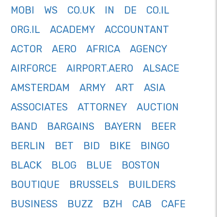
MOBI
WS
CO.UK
IN
DE
CO.IL
ORG.IL
ACADEMY
ACCOUNTANT
ACTOR
AERO
AFRICA
AGENCY
AIRFORCE
AIRPORT.AERO
ALSACE
AMSTERDAM
ARMY
ART
ASIA
ASSOCIATES
ATTORNEY
AUCTION
BAND
BARGAINS
BAYERN
BEER
BERLIN
BET
BID
BIKE
BINGO
BLACK
BLOG
BLUE
BOSTON
BOUTIQUE
BRUSSELS
BUILDERS
BUSINESS
BUZZ
BZH
CAB
CAFE