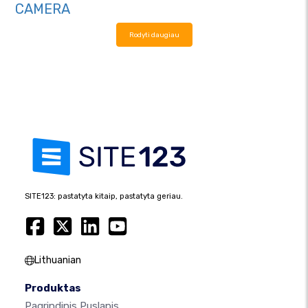
CAMERA
Rodyti daugiau
SITE123: pastatyta kitaip, pastatyta geriau.
Lithuanian
Produktas
Pagrindinis Puslapis