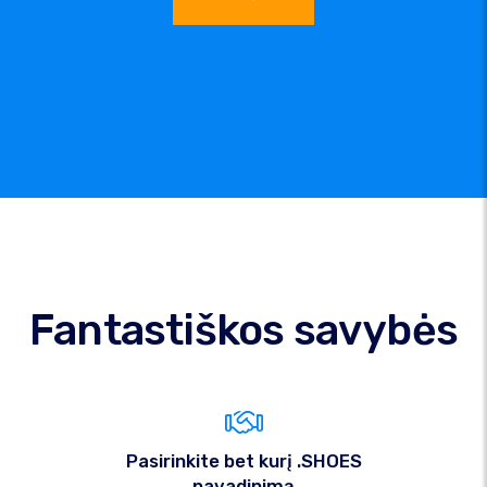
Fantastiškos savybės
Pasirinkite bet kurį .SHOES
pavadinimą