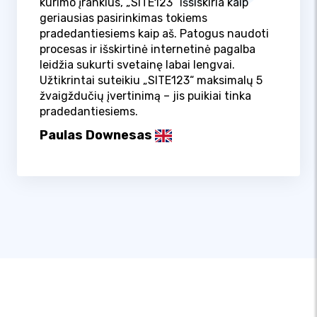
kūrimo įrankius, „SITE123“ išsiskiria kaip
geriausias pasirinkimas tokiems
pradedantiesiems kaip aš. Patogus naudoti
procesas ir išskirtinė internetinė pagalba
leidžia sukurti svetainę labai lengvai.
Užtikrintai suteikiu „SITE123“ maksimalų 5
žvaigždučių įvertinimą – jis puikiai tinka
pradedantiesiems.
Paulas Downesas