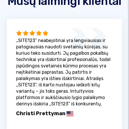
Mūsų laimingi klientai
„SITE123“ neabejotinai yra lengviausias ir
patogiausias naudoti svetainių kūrėjas, su
kuriuo teko susidurti. Jų pagalbos pokalbių
technikai yra išskirtinai profesionalūs, todėl
įspūdingos svetainės kūrimo procesas yra
neįtikėtinai paprastas. Jų patirtis ir
palaikymas yra išties išskirtiniai. Atradęs
„SITE123“, iš karto nustojau ieškoti kitų
variantų – jis toks geras. Intuityvios
platformos ir aukščiausio lygio palaikymo
derinys išskiria „SITE123“ iš konkurentų.
Christi Prettyman