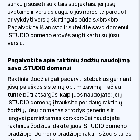
sunku jį susieti su kitais subjektais, jei jūsų
svetainė ir verslas augs, o jūs norėsite parduoti
ar vykdyti verslą skirtingais būdais.<br><br>
Pagalvokite iš anksto ir suteikite savo domenui
.STUDIO domeno erdvės augti kartu su jūsų
verslu.
Pagalvokite apie raktinių žodžių naudojimą
savo .STUDIO domenui
Raktiniai žodžiai gali padaryti stebuklus gerinant
jūsų paieškos sistemų optimizavimą. Tačiau
turite būti atsargūs, kaip juos naudojate; jei į
.STUDIO domeną įtrauksite per daug raktinių
žodžių, jūsų domenas atrodys generinis ir
lengvai pamirštamas.<br><br>Jei naudojate
raktinius žodžius, dėkite juos .STUDIO domeno
pradžioje. Domeno pradžioje raktinis žodis turės