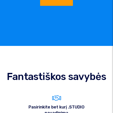
Fantastiškos savybės
Pasirinkite bet kurį .STUDIO
pavadinimą