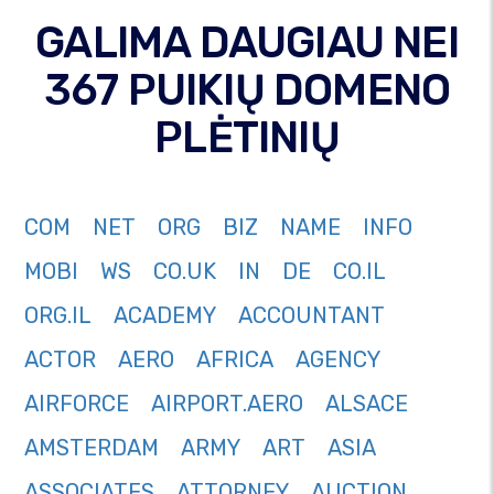
GALIMA DAUGIAU NEI
367 PUIKIŲ DOMENO
PLĖTINIŲ
COM
NET
ORG
BIZ
NAME
INFO
MOBI
WS
CO.UK
IN
DE
CO.IL
ORG.IL
ACADEMY
ACCOUNTANT
ACTOR
AERO
AFRICA
AGENCY
AIRFORCE
AIRPORT.AERO
ALSACE
AMSTERDAM
ARMY
ART
ASIA
ASSOCIATES
ATTORNEY
AUCTION