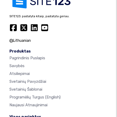
SITE123: pastatyta kitaip, pastatyta geriau.
Lithuanian
Produktas
Pagrindinis Puslapis
Savybės
Atsiliepimai
Svetainių Pavyzdžiai
Svetainių Šablonai
Programėlių Turgus
(English)
Naujausi Atnaujinimai
Visos parinktys