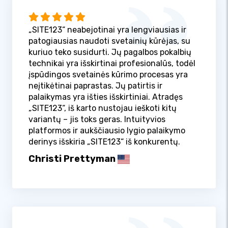
„SITE123“ neabejotinai yra lengviausias ir
patogiausias naudoti svetainių kūrėjas, su
kuriuo teko susidurti. Jų pagalbos pokalbių
technikai yra išskirtinai profesionalūs, todėl
įspūdingos svetainės kūrimo procesas yra
neįtikėtinai paprastas. Jų patirtis ir
palaikymas yra išties išskirtiniai. Atradęs
„SITE123“, iš karto nustojau ieškoti kitų
variantų – jis toks geras. Intuityvios
platformos ir aukščiausio lygio palaikymo
derinys išskiria „SITE123“ iš konkurentų.
Christi Prettyman