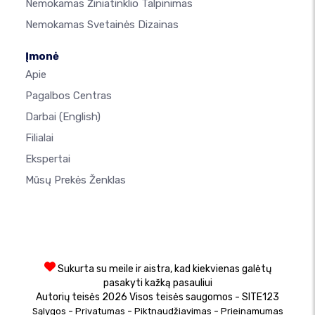
Nemokamas Žiniatinklio Talpinimas
Nemokamas Svetainės Dizainas
Įmonė
Apie
Pagalbos Centras
Darbai
(English)
Filialai
Ekspertai
Mūsų Prekės Ženklas
Sukurta su meile ir aistra, kad kiekvienas galėtų
pasakyti kažką pasauliui
Autorių teisės 2026 Visos teisės saugomos - SITE123
-
-
-
Sąlygos
Privatumas
Piktnaudžiavimas
Prieinamumas