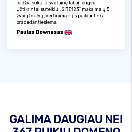
leidžia sukurti svetainę labai lengvai.
Užtikrintai suteikiu „SITE123“ maksimalų 5
žvaigždučių įvertinimą – jis puikiai tinka
pradedantiesiems.
Paulas Downesas
GALIMA DAUGIAU NEI
367 PUIKIŲ DOMENO