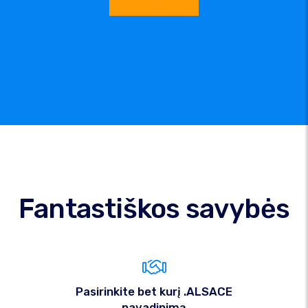
Fantastiškos savybės
Pasirinkite bet kurį .ALSACE
pavadinimą