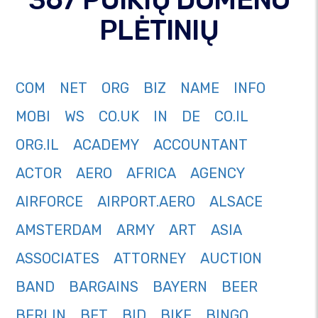
PLĖTINIŲ
COM
NET
ORG
BIZ
NAME
INFO
MOBI
WS
CO.UK
IN
DE
CO.IL
ORG.IL
ACADEMY
ACCOUNTANT
ACTOR
AERO
AFRICA
AGENCY
AIRFORCE
AIRPORT.AERO
ALSACE
AMSTERDAM
ARMY
ART
ASIA
ASSOCIATES
ATTORNEY
AUCTION
BAND
BARGAINS
BAYERN
BEER
BERLIN
BET
BID
BIKE
BINGO