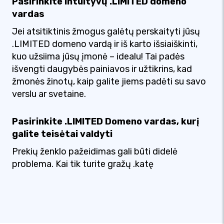
Pasirinkite intuityvų .LIMITED domeno
vardas
Jei atsitiktinis žmogus galėtų perskaityti jūsų
.LIMITED domeno vardą ir iš karto išsiaiškinti,
kuo užsiima jūsų įmonė – idealu! Tai padės
išvengti daugybės painiavos ir užtikrins, kad
žmonės žinotų, kaip galite jiems padėti su savo
verslu ar svetaine.
Pasirinkite .LIMITED Domeno vardas, kurį
galite teisėtai valdyti
Prekių ženklo pažeidimas gali būti didelė
problema. Kai tik turite gražų .katę