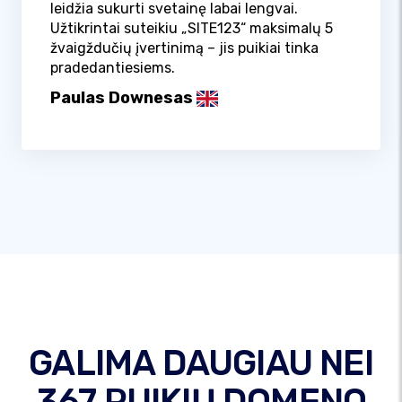
leidžia sukurti svetainę labai lengvai.
Užtikrintai suteikiu „SITE123“ maksimalų 5
žvaigždučių įvertinimą – jis puikiai tinka
pradedantiesiems.
Paulas Downesas
GALIMA DAUGIAU NEI
367 PUIKIŲ DOMENO