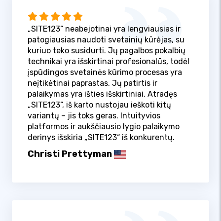
„SITE123“ neabejotinai yra lengviausias ir
patogiausias naudoti svetainių kūrėjas, su
kuriuo teko susidurti. Jų pagalbos pokalbių
technikai yra išskirtinai profesionalūs, todėl
įspūdingos svetainės kūrimo procesas yra
neįtikėtinai paprastas. Jų patirtis ir
palaikymas yra išties išskirtiniai. Atradęs
„SITE123“, iš karto nustojau ieškoti kitų
variantų – jis toks geras. Intuityvios
platformos ir aukščiausio lygio palaikymo
derinys išskiria „SITE123“ iš konkurentų.
Christi Prettyman