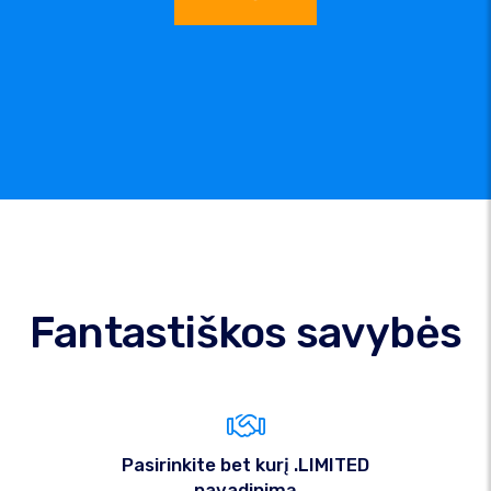
Fantastiškos savybės
Pasirinkite bet kurį .LIMITED
pavadinimą