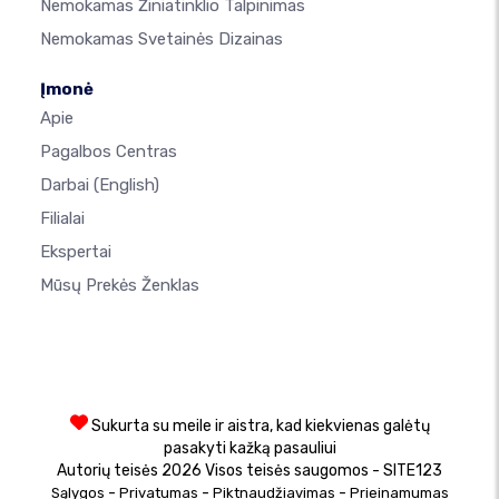
Nemokamas Žiniatinklio Talpinimas
Nemokamas Svetainės Dizainas
Įmonė
Apie
Pagalbos Centras
Darbai
(English)
Filialai
Ekspertai
Mūsų Prekės Ženklas
Sukurta su meile ir aistra, kad kiekvienas galėtų
pasakyti kažką pasauliui
Autorių teisės 2026 Visos teisės saugomos - SITE123
-
-
-
Sąlygos
Privatumas
Piktnaudžiavimas
Prieinamumas