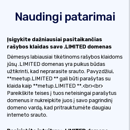
Naudingi patarimai
Įsigykite dažniausiai pasitaikančias
rašybos klaidas savo .LIMITED domenas
Dėmesys labiausiai tikėtinoms rašybos klaidoms
jūsų .LIMITED domenas yra puikus būdas
užtikrinti, kad neprarasite srauto. Pavyzdžiui,
**meetup.LIMITED ** gali būti parašytas su
klaida kaip **metup.LIMITED **.<br><br>
Pareikškite teises į tuos neteisingai parašytus
domenus ir nukreipkite juos į savo pagrindinį
domeno vardą, kad pritrauktumėte daugiau
interneto srauto.