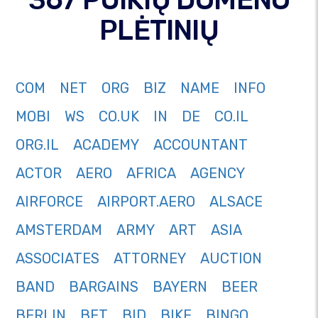
PLĖTINIŲ
COM
NET
ORG
BIZ
NAME
INFO
MOBI
WS
CO.UK
IN
DE
CO.IL
ORG.IL
ACADEMY
ACCOUNTANT
ACTOR
AERO
AFRICA
AGENCY
AIRFORCE
AIRPORT.AERO
ALSACE
AMSTERDAM
ARMY
ART
ASIA
ASSOCIATES
ATTORNEY
AUCTION
BAND
BARGAINS
BAYERN
BEER
BERLIN
BET
BID
BIKE
BINGO