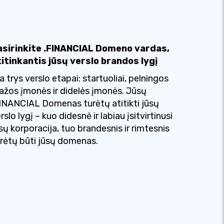
asirinkite .FINANCIAL Domeno vardas,
itinkantis jūsų verslo brandos lygį
a trys verslo etapai: startuoliai, pelningos
žos įmonės ir didelės įmonės. Jūsų
INANCIAL Domenas turėtų atitikti jūsų
rslo lygį – kuo didesnė ir labiau įsitvirtinusi
sų korporacija, tuo brandesnis ir rimtesnis
rėtų būti jūsų domenas.