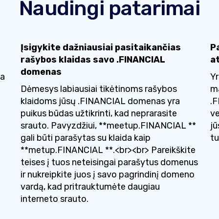
Naudingi patarimai
Įsigykite dažniausiai pasitaikančias
P
rašybos klaidas savo .FINANCIAL
at
domenas
na
Yr
Dėmesys labiausiai tikėtinoms rašybos
ma
klaidoms jūsų .FINANCIAL domenas yra
.F
puikus būdas užtikrinti, kad neprarasite
ve
srauto. Pavyzdžiui, **meetup.FINANCIAL **
jū
gali būti parašytas su klaida kaip
tu
**metup.FINANCIAL **.<br><br> Pareikškite
teises į tuos neteisingai parašytus domenus
ir nukreipkite juos į savo pagrindinį domeno
vardą, kad pritrauktumėte daugiau
interneto srauto.