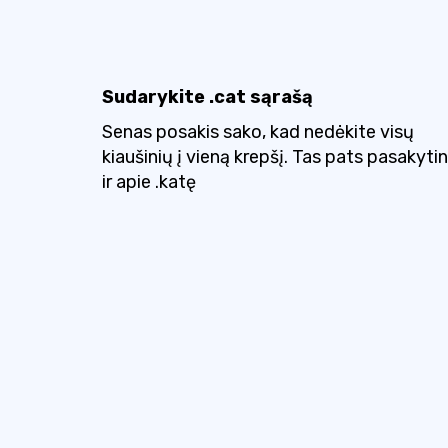
Sudarykite .cat sąrašą
Senas posakis sako, kad nedėkite visų
kiaušinių į vieną krepšį. Tas pats pasakyti
ir apie .katę