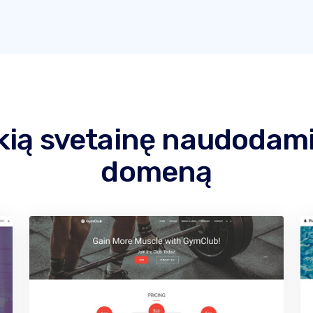
kią svetainę naudodam
domeną