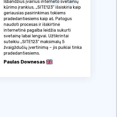
Išbandžius įvairius interneto svetainių
kūrimo įrankius, „SITE123“ išsiskiria kaip
geriausias pasirinkimas tokiems
pradedantiesiems kaip aš. Patogus
naudoti procesas ir išskirtinė
internetinė pagalba leidžia sukurti
svetainę labai lengvai. Užtikrintai
suteikiu „SITE123“ maksimalų 5
žvaigždučių įvertinimą – jis puikiai tinka
pradedantiesiems.
Paulas Downesas