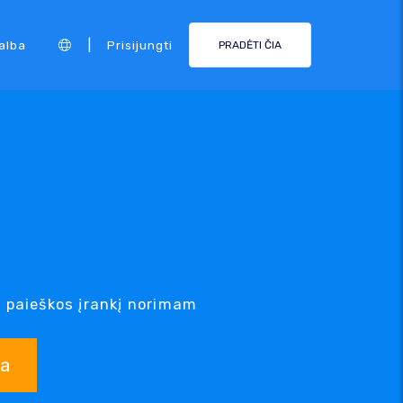
|
alba
Prisijungti
PRADĖTI ČIA
 paieškos įrankį norimam
ka