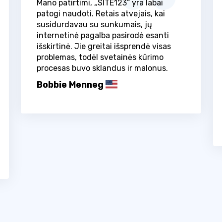
Mano patirtimi, „SITE123“ yra labai
patogi naudoti. Retais atvejais, kai
susidurdavau su sunkumais, jų
internetinė pagalba pasirodė esanti
išskirtinė. Jie greitai išsprendė visas
problemas, todėl svetainės kūrimo
procesas buvo sklandus ir malonus.
Bobbie Menneg