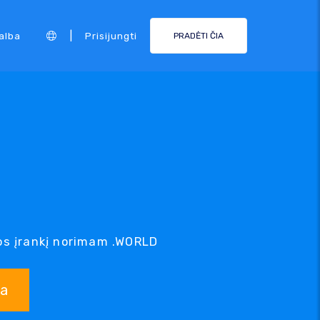
|
alba
Prisijungti
PRADĖTI ČIA
s įrankį norimam .WORLD
ka