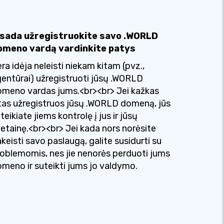
isada užregistruokite savo .WORLD
omeno vardą vardinkite patys
ra idėja neleisti niekam kitam (pvz.,
entūrai) užregistruoti jūsų .WORLD
meno vardas jums.<br><br> Jei kažkas
tas užregistruos jūsų .WORLD domeną, jūs
teikiate jiems kontrolę į jus ir jūsų
etainę.<br><br> Jei kada nors norėsite
keisti savo paslaugą, galite susidurti su
oblemomis, nes jie nenorės perduoti jums
meno ir suteikti jums jo valdymo.