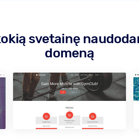
kokią svetainę naudod
domeną