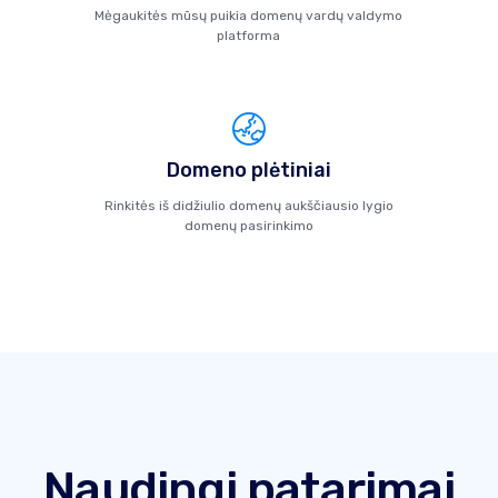
Mėgaukitės mūsų puikia domenų vardų valdymo
platforma
Domeno plėtiniai
Rinkitės iš didžiulio domenų aukščiausio lygio
domenų pasirinkimo
Naudingi patarimai