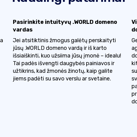
Pasirinkite intuityvų .WORLD domeno
V
vardas
d
na
Jei atsitiktinis žmogus galėtų perskaityti
Ge
jūsų .WORLD domeno vardą ir iš karto
ag
išsiaiškinti, kuo užsiima jūsų įmonė – idealu!
do
Tai padės išvengti daugybės painiavos ir
ki
užtikrins, kad žmonės žinotų, kaip galite
su
jiems padėti su savo verslu ar svetaine.
sv
pa
pr
do