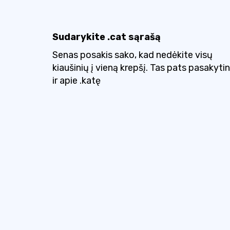
Sudarykite .cat sąrašą
Senas posakis sako, kad nedėkite visų
kiaušinių į vieną krepšį. Tas pats pasakyti
ir apie .katę