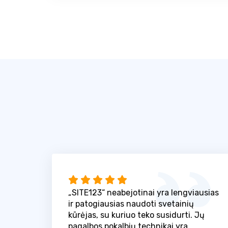
„SITE123“ neabejotinai yra lengviausias
ir patogiausias naudoti svetainių
kūrėjas, su kuriuo teko susidurti. Jų
pagalbos pokalbių technikai yra