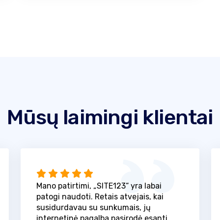
Mūsų laimingi klientai
Mano patirtimi, „SITE123“ yra labai
patogi naudoti. Retais atvejais, kai
susidurdavau su sunkumais, jų
internetinė pagalba pasirodė esanti