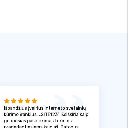
Išbandžius įvairius interneto svetainių
kūrimo įrankius, „SITE123“ išsiskiria kaip
geriausias pasirinkimas tokiems
pradedantiesiems kaip aš. Patogus