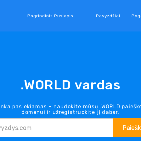
Pagrindinis Puslapis
Pavyzdžiai
Pag
.WORLD vardas
nka pasiekiamas – naudokite mūsų .WORLD paieško
domenui ir užregistruokite jį dabar.
Paieš