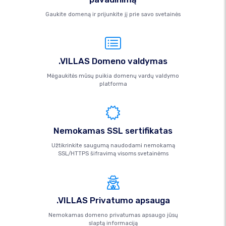
Gaukite domeną ir prijunkite jį prie savo svetainės
.VILLAS Domeno valdymas
Mėgaukitės mūsų puikia domenų vardų valdymo
platforma
Nemokamas SSL sertifikatas
Užtikrinkite saugumą naudodami nemokamą
SSL/HTTPS šifravimą visoms svetainėms
.VILLAS Privatumo apsauga
Nemokamas domeno privatumas apsaugo jūsų
slaptą informaciją