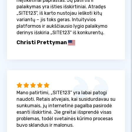
neįtikėtinai paprastas. Jų patirtis ir
palaikymas yra išties išskirtiniai. Atradęs
„SITE123“, iš karto nustojau ieškoti kitų
variantų – jis toks geras. Intuityvios
platformos ir aukščiausio lygio palaikymo
derinys išskiria „SITE123“ iš konkurentų.
Christi Prettyman
Mano patirtimi, „SITE123“ yra labai patogi
naudoti. Retais atvejais, kai susidurdavau su
sunkumais, jų internetinė pagalba pasirodė
esanti išskirtinė. Jie greitai išsprendė visas
problemas, todėl svetainės kūrimo procesas
buvo sklandus ir malonus.