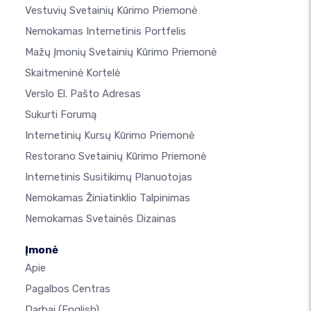
Vestuvių Svetainių Kūrimo Priemonė
Nemokamas Internetinis Portfelis
Mažų Įmonių Svetainių Kūrimo Priemonė
Skaitmeninė Kortelė
Verslo El. Pašto Adresas
Sukurti Forumą
Internetinių Kursų Kūrimo Priemonė
Restorano Svetainių Kūrimo Priemonė
Internetinis Susitikimų Planuotojas
Nemokamas Žiniatinklio Talpinimas
Nemokamas Svetainės Dizainas
Įmonė
Apie
Pagalbos Centras
Darbai
(English)