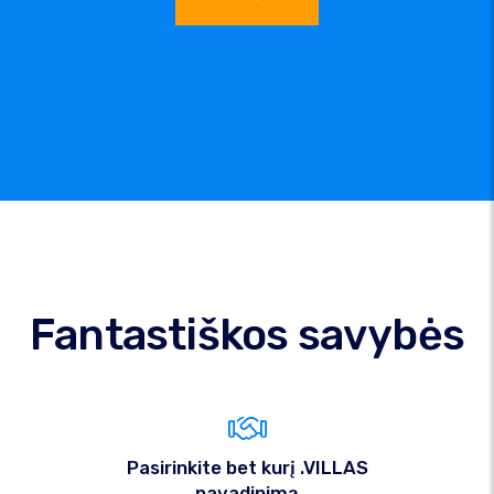
Fantastiškos savybės
Pasirinkite bet kurį .VILLAS
pavadinimą