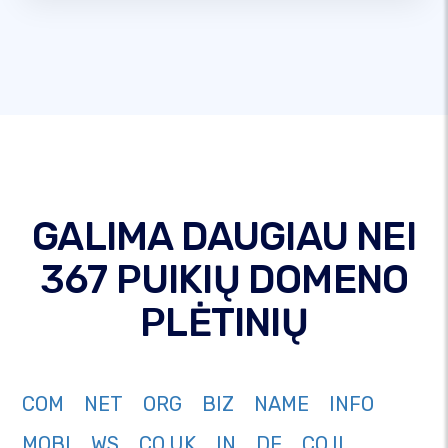
GALIMA DAUGIAU NEI
367 PUIKIŲ DOMENO
PLĖTINIŲ
COM
NET
ORG
BIZ
NAME
INFO
MOBI
WS
CO.UK
IN
DE
CO.IL