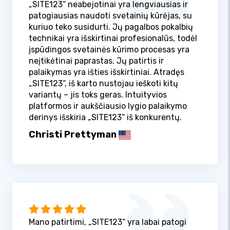
„SITE123“ neabejotinai yra lengviausias ir
patogiausias naudoti svetainių kūrėjas, su
kuriuo teko susidurti. Jų pagalbos pokalbių
technikai yra išskirtinai profesionalūs, todėl
įspūdingos svetainės kūrimo procesas yra
neįtikėtinai paprastas. Jų patirtis ir
palaikymas yra išties išskirtiniai. Atradęs
„SITE123“, iš karto nustojau ieškoti kitų
variantų – jis toks geras. Intuityvios
platformos ir aukščiausio lygio palaikymo
derinys išskiria „SITE123“ iš konkurentų.
Christi Prettyman
Mano patirtimi, „SITE123“ yra labai patogi