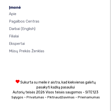
Įmonė
Apie
Pagalbos Centras
Darbai
(English)
Filialai
Ekspertai
Mūsų Prekės Ženklas
Sukurta su meile ir aistra, kad kiekvienas galėtų
pasakyti kažką pasauliui
Autorių teisės 2026 Visos teisės saugomos - SITE123
-
-
-
Sąlygos
Privatumas
Piktnaudžiavimas
Prieinamumas