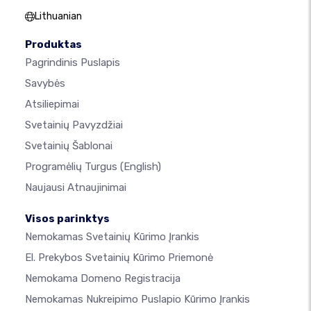
Lithuanian
Produktas
Pagrindinis Puslapis
Savybės
Atsiliepimai
Svetainių Pavyzdžiai
Svetainių Šablonai
Programėlių Turgus
(English)
Naujausi Atnaujinimai
Visos parinktys
Nemokamas Svetainių Kūrimo Įrankis
El. Prekybos Svetainių Kūrimo Priemonė
Nemokama Domeno Registracija
Nemokamas Nukreipimo Puslapio Kūrimo Įrankis