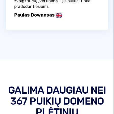
žvaigždučių įvertinimą – jis puikiai tinka
pradedantiesiems.
Paulas Downesas
GALIMA DAUGIAU NEI
367 PUIKIŲ DOMENO
PLĖTINIŲ