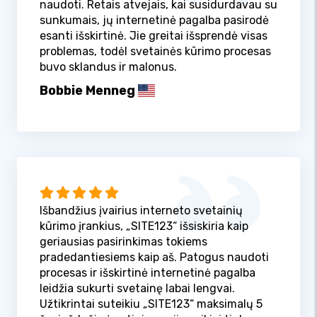
naudoti. Retais atvejais, kai susidurdavau su
sunkumais, jų internetinė pagalba pasirodė
esanti išskirtinė. Jie greitai išsprendė visas
problemas, todėl svetainės kūrimo procesas
buvo sklandus ir malonus.
Bobbie Menneg
Išbandžius įvairius interneto svetainių
kūrimo įrankius, „SITE123“ išsiskiria kaip
geriausias pasirinkimas tokiems
pradedantiesiems kaip aš. Patogus naudoti
procesas ir išskirtinė internetinė pagalba
leidžia sukurti svetainę labai lengvai.
Užtikrintai suteikiu „SITE123“ maksimalų 5