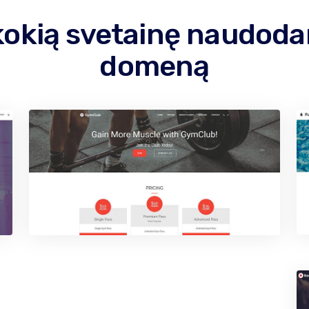
kokią svetainę naudod
domeną