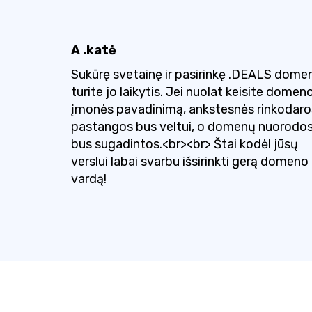
A .katė
Sukūrę svetainę ir pasirinkę .DEALS dome
turite jo laikytis. Jei nuolat keisite domeno
įmonės pavadinimą, ankstesnės rinkodaro
pastangos bus veltui, o domenų nuorodo
bus sugadintos.<br><br> Štai kodėl jūsų
verslui labai svarbu išsirinkti gerą domeno
vardą!