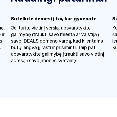
Sutelkite dėmesį į tai, kur gyvenate
S
ną,
Jei turite vietinį verslą, apsvarstykite
Ko
 ir
galimybę įtraukti savo miestą ar valstiją į
ša
s
savo .DEALS domeno vardą, kad klientams
le
s
būtų lengva jį rasti ir prisiminti. Taip pat
Ku
apsvarstykite galimybę įtraukti savo vietinį
adresą į savo įmonės svetainę.