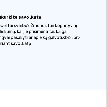
ukurkite savo .katę
dėl tai svarbu? Žmonės turi kognityvinį
liškumą, kai jie prisimena tai, ką gali
ngvai pasakyti ar apie ką galvoti.<br><br>
riant savo .katę