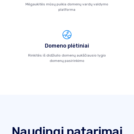
Mėgaukitės mūsų puikia domenų vardų valdymo
platforma
Domeno plėtiniai
Rinkitės iš didžiulio domenų aukščiausio lygio
domenų pasirinkimo
Naudingi patarimai