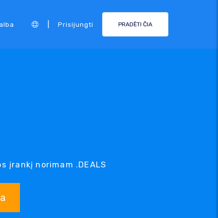
|
alba
Prisijungti
PRADĖTI ČIA
s įrankį norimam .DEALS
ka