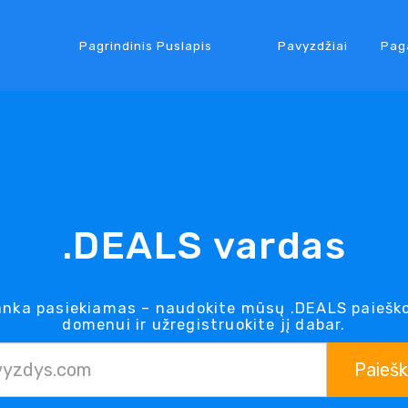
Pagrindinis Puslapis
Pavyzdžiai
Pag
.DEALS vardas
nka pasiekiamas – naudokite mūsų .DEALS paieško
domenui ir užregistruokite jį dabar.
Paieš