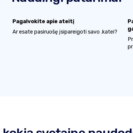
Pagalvokite apie ateitį
P
ga
Ar esate pasiruošę įsipareigoti savo .katei?
Pr
pr