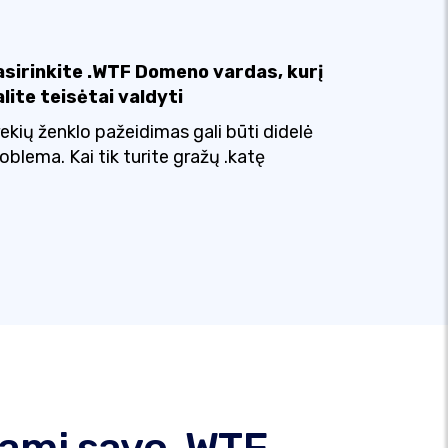
asirinkite .WTF Domeno vardas, kurį
lite teisėtai valdyti
ekių ženklo pažeidimas gali būti didelė
oblema. Kai tik turite gražų .katę