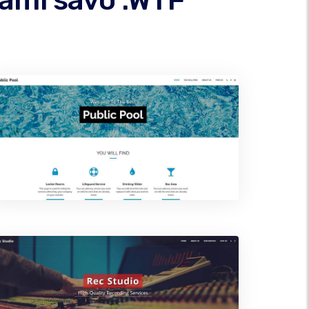
dami savo .WTF