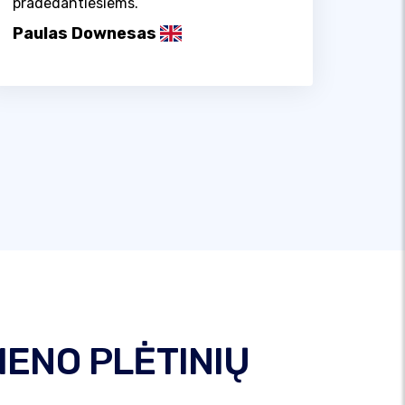
pradedantiesiems.
Paulas Downesas
MENO PLĖTINIŲ