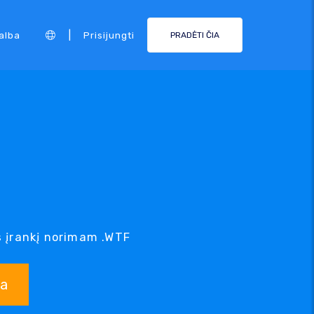
|
alba
Prisijungti
PRADĖTI ČIA
 įrankį norimam .WTF
ka