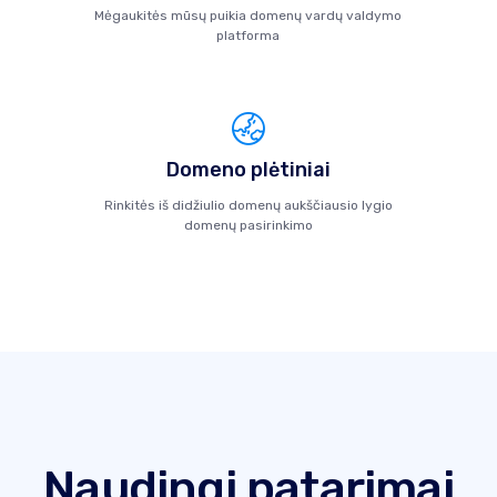
Mėgaukitės mūsų puikia domenų vardų valdymo
platforma
Domeno plėtiniai
Rinkitės iš didžiulio domenų aukščiausio lygio
domenų pasirinkimo
Naudingi patarimai