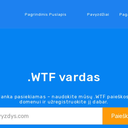
Pagrindinis Puslapis
Pavyzdžiai
Pag
.WTF vardas
anka pasiekiamas – naudokite mūsų .WTF paieškos
domenui ir užregistruokite jį dabar.
Paieš