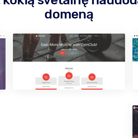
 kokią svetainę naudo
domeną