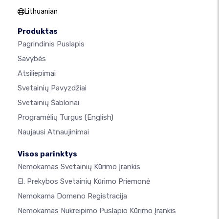
Lithuanian
Produktas
Pagrindinis Puslapis
Savybės
Atsiliepimai
Svetainių Pavyzdžiai
Svetainių Šablonai
Programėlių Turgus
(English)
Naujausi Atnaujinimai
Visos parinktys
Nemokamas Svetainių Kūrimo Įrankis
El. Prekybos Svetainių Kūrimo Priemonė
Nemokama Domeno Registracija
Nemokamas Nukreipimo Puslapio Kūrimo Įrankis