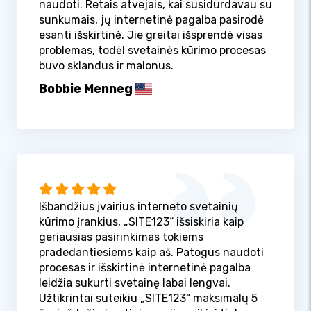
naudoti. Retais atvejais, kai susidurdavau su
sunkumais, jų internetinė pagalba pasirodė
esanti išskirtinė. Jie greitai išsprendė visas
problemas, todėl svetainės kūrimo procesas
buvo sklandus ir malonus.
Bobbie Menneg
Išbandžius įvairius interneto svetainių
kūrimo įrankius, „SITE123“ išsiskiria kaip
geriausias pasirinkimas tokiems
pradedantiesiems kaip aš. Patogus naudoti
procesas ir išskirtinė internetinė pagalba
leidžia sukurti svetainę labai lengvai.
Užtikrintai suteikiu „SITE123“ maksimalų 5