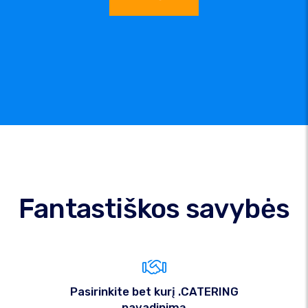
Fantastiškos savybės
Pasirinkite bet kurį .CATERING
pavadinimą