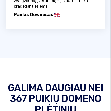
žvaigždučių įvertinimą – jis puikiai tinka
pradedantiesiems.
Paulas Downesas
GALIMA DAUGIAU NEI
367 PUIKIŲ DOMENO
PLĖTINIŲ