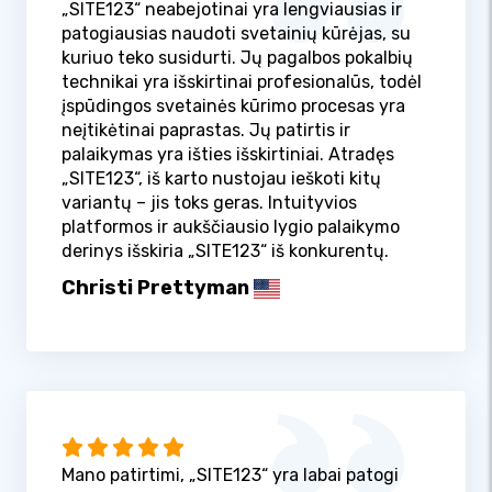
„SITE123“ neabejotinai yra lengviausias ir
patogiausias naudoti svetainių kūrėjas, su
kuriuo teko susidurti. Jų pagalbos pokalbių
technikai yra išskirtinai profesionalūs, todėl
įspūdingos svetainės kūrimo procesas yra
neįtikėtinai paprastas. Jų patirtis ir
palaikymas yra išties išskirtiniai. Atradęs
„SITE123“, iš karto nustojau ieškoti kitų
variantų – jis toks geras. Intuityvios
platformos ir aukščiausio lygio palaikymo
derinys išskiria „SITE123“ iš konkurentų.
Christi Prettyman
Mano patirtimi, „SITE123“ yra labai patogi