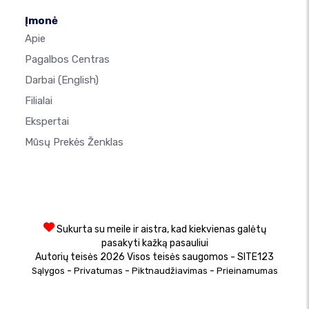
Įmonė
Apie
Pagalbos Centras
Darbai
(English)
Filialai
Ekspertai
Mūsų Prekės Ženklas
Sukurta su meile ir aistra, kad kiekvienas galėtų
pasakyti kažką pasauliui
Autorių teisės 2026 Visos teisės saugomos - SITE123
-
-
-
Sąlygos
Privatumas
Piktnaudžiavimas
Prieinamumas