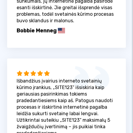
sunkumais, jų internetinė pagalba pasirodė
esanti išskirtinė. Jie greitai išsprendė visas
problemas, todėl svetainės kūrimo procesas
buvo sklandus ir malonus.
Bobbie Menneg
Išbandžius įvairius interneto svetainių
kūrimo įrankius, „SITE123“ išsiskiria kaip
geriausias pasirinkimas tokiems
pradedantiesiems kaip aš. Patogus naudoti
procesas ir išskirtinė internetinė pagalba
leidžia sukurti svetainę labai lengvai.
Užtikrintai suteikiu „SITE123“ maksimalų 5
žvaigždučių įvertinimą – jis puikiai tinka