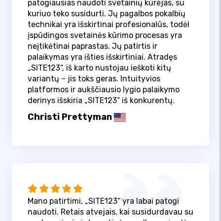
patogiausias naudoti svetainių kūrėjas, su
kuriuo teko susidurti. Jų pagalbos pokalbių
technikai yra išskirtinai profesionalūs, todėl
įspūdingos svetainės kūrimo procesas yra
neįtikėtinai paprastas. Jų patirtis ir
palaikymas yra išties išskirtiniai. Atradęs
„SITE123“, iš karto nustojau ieškoti kitų
variantų – jis toks geras. Intuityvios
platformos ir aukščiausio lygio palaikymo
derinys išskiria „SITE123“ iš konkurentų.
Christi Prettyman
Mano patirtimi, „SITE123“ yra labai patogi
naudoti. Retais atvejais, kai susidurdavau su