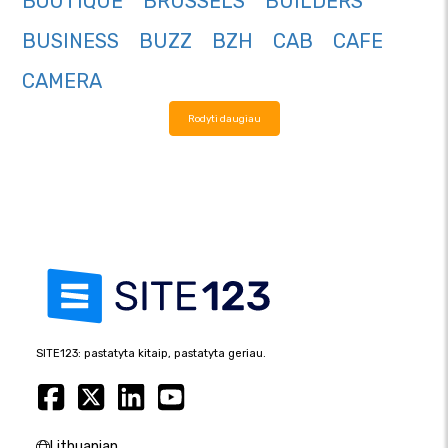
BOUTIQUE
BRUSSELS
BUILDERS
BUSINESS
BUZZ
BZH
CAB
CAFE
CAMERA
Rodyti daugiau
SITE123: pastatyta kitaip, pastatyta geriau.
Lithuanian