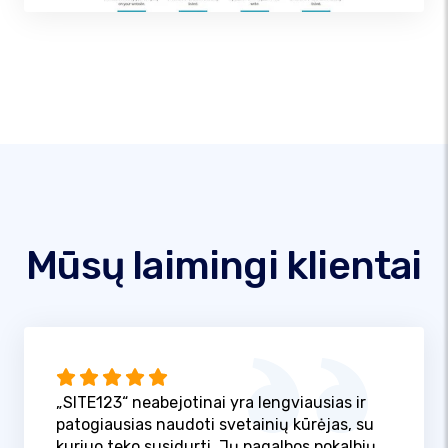
Mūsų laimingi klientai
„SITE123“ neabejotinai yra lengviausias ir
patogiausias naudoti svetainių kūrėjas, su
kuriuo teko susidurti. Jų pagalbos pokalbių