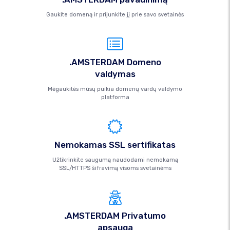
Gaukite domeną ir prijunkite jį prie savo svetainės
.AMSTERDAM Domeno
valdymas
Mėgaukitės mūsų puikia domenų vardų valdymo
platforma
Nemokamas SSL sertifikatas
Užtikrinkite saugumą naudodami nemokamą
SSL/HTTPS šifravimą visoms svetainėms
.AMSTERDAM Privatumo
apsauga