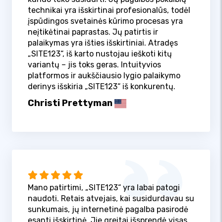
technikai yra išskirtinai profesionalūs, todėl
įspūdingos svetainės kūrimo procesas yra
neįtikėtinai paprastas. Jų patirtis ir
palaikymas yra išties išskirtiniai. Atradęs
„SITE123“, iš karto nustojau ieškoti kitų
variantų – jis toks geras. Intuityvios
platformos ir aukščiausio lygio palaikymo
derinys išskiria „SITE123“ iš konkurentų.
Christi Prettyman
Mano patirtimi, „SITE123“ yra labai patogi
naudoti. Retais atvejais, kai susidurdavau su
sunkumais, jų internetinė pagalba pasirodė
esanti išskirtinė. Jie greitai išsprendė visas