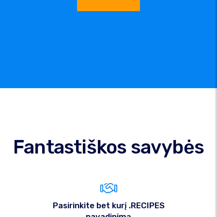
Fantastiškos savybės
Pasirinkite bet kurį .RECIPES
pavadinimą