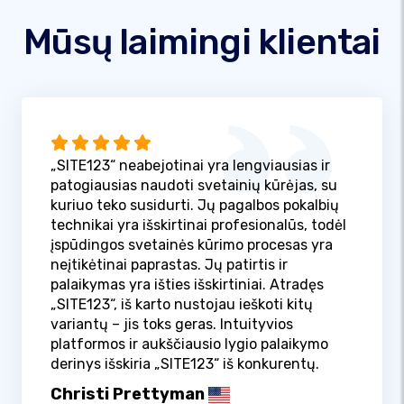
Mūsų laimingi klientai
„SITE123“ neabejotinai yra lengviausias ir
patogiausias naudoti svetainių kūrėjas, su
kuriuo teko susidurti. Jų pagalbos pokalbių
technikai yra išskirtinai profesionalūs, todėl
įspūdingos svetainės kūrimo procesas yra
neįtikėtinai paprastas. Jų patirtis ir
palaikymas yra išties išskirtiniai. Atradęs
„SITE123“, iš karto nustojau ieškoti kitų
variantų – jis toks geras. Intuityvios
platformos ir aukščiausio lygio palaikymo
derinys išskiria „SITE123“ iš konkurentų.
Christi Prettyman