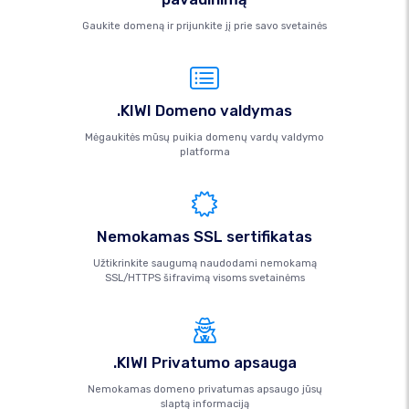
Gaukite domeną ir prijunkite jį prie savo svetainės
.KIWI Domeno valdymas
Mėgaukitės mūsų puikia domenų vardų valdymo
platforma
Nemokamas SSL sertifikatas
Užtikrinkite saugumą naudodami nemokamą
SSL/HTTPS šifravimą visoms svetainėms
.KIWI Privatumo apsauga
Nemokamas domeno privatumas apsaugo jūsų
slaptą informaciją