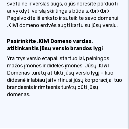
svetainė ir verslas augs, o jūs norėsite parduoti
ar vykdyti verslą skirtingais būdais.<br><br>
Pagalvokite iš anksto ir suteikite savo domenui
.KIWI domeno erdvės augti kartu su jūsų verslu.
Pasirinkite .KIWI Domeno vardas,
atitinkantis jūsų verslo brandos lygį
Yra trys verslo etapai: startuoliai, pelningos
mažos įmonės ir didelės įmonės. Jūsų .KIWI
Domenas turėtų atitikti jūsų verslo lygį – kuo
didesnė ir labiau įsitvirtinusi jūsų korporacija, tuo
brandesnis ir rimtesnis turėtų būti jūsų
domenas.