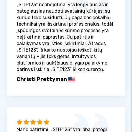
„SITE123“ neabejotinai yra lengviausias ir
patogiausias naudoti svetainių kūrėjas, su
kuriuo teko susidurti. Jų pagalbos pokalbių
technikai yra išskirtinai profesionalūs, todėl
įspūdingos svetainės kūrimo procesas yra
neįtikėtinai paprastas. Jų patirtis ir
palaikymas yra išties išskirtiniai. Atradęs
„SITE123“, iš karto nustojau ieškoti kitų
variantų – jis toks geras. Intuityvios
platformos ir aukščiausio lygio palaikymo
derinys išskiria „SITE123“ iš konkurentų.
Christi Prettyman
Mano patirtimi, „SITE123“ yra labai patogi