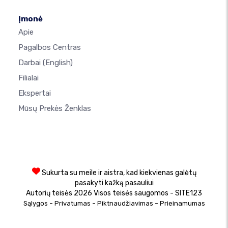
Įmonė
Apie
Pagalbos Centras
Darbai
(English)
Filialai
Ekspertai
Mūsų Prekės Ženklas
Sukurta su meile ir aistra, kad kiekvienas galėtų
pasakyti kažką pasauliui
Autorių teisės 2026 Visos teisės saugomos - SITE123
-
-
-
Sąlygos
Privatumas
Piktnaudžiavimas
Prieinamumas