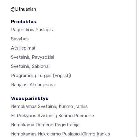
Lithuanian
Produktas
Pagrindinis Puslapis
Savybės
Atsiliepimai
Svetainių Pavyzdžiai
Svetainių Šablonai
Programėlių Turgus
(English)
Naujausi Atnaujinimai
Visos parinktys
Nemokamas Svetainių Kūrimo Įrankis
El. Prekybos Svetainių Kūrimo Priemonė
Nemokama Domeno Registracija
Nemokamas Nukreipimo Puslapio Kūrimo Įrankis