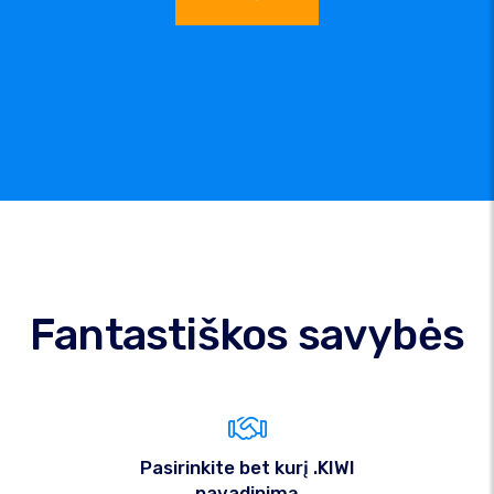
Fantastiškos savybės
Pasirinkite bet kurį .KIWI
pavadinimą