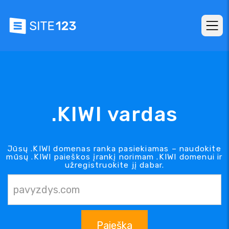
.KIWI vardas
Jūsų .KIWI domenas ranka pasiekiamas – naudokite
mūsų .KIWI paieškos įrankį norimam .KIWI domenui ir
užregistruokite jį dabar.
Paieška