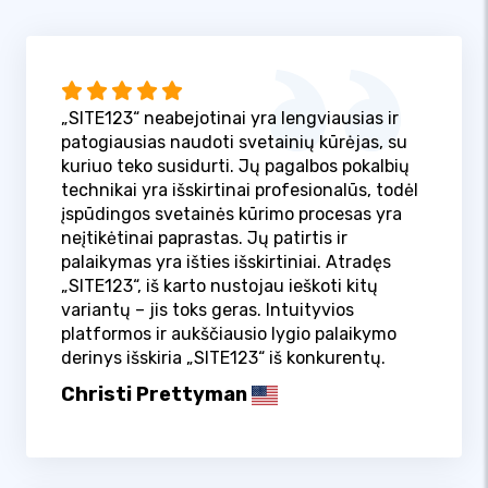
„SITE123“ neabejotinai yra lengviausias ir
patogiausias naudoti svetainių kūrėjas, su
kuriuo teko susidurti. Jų pagalbos pokalbių
technikai yra išskirtinai profesionalūs, todėl
įspūdingos svetainės kūrimo procesas yra
neįtikėtinai paprastas. Jų patirtis ir
palaikymas yra išties išskirtiniai. Atradęs
„SITE123“, iš karto nustojau ieškoti kitų
variantų – jis toks geras. Intuityvios
platformos ir aukščiausio lygio palaikymo
derinys išskiria „SITE123“ iš konkurentų.
Christi Prettyman