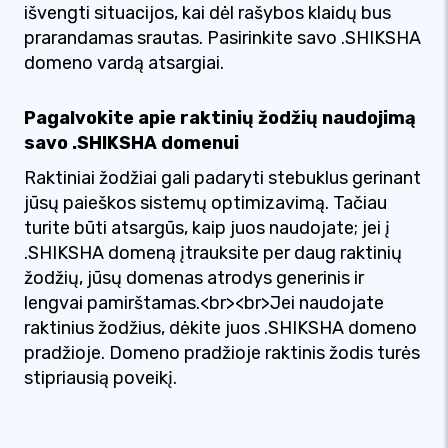
išvengti situacijos, kai dėl rašybos klaidų bus
prarandamas srautas. Pasirinkite savo .SHIKSHA
domeno vardą atsargiai.
Pagalvokite apie raktinių žodžių naudojimą
savo .SHIKSHA domenui
Raktiniai žodžiai gali padaryti stebuklus gerinant
jūsų paieškos sistemų optimizavimą. Tačiau
turite būti atsargūs, kaip juos naudojate; jei į
.SHIKSHA domeną įtrauksite per daug raktinių
žodžių, jūsų domenas atrodys generinis ir
lengvai pamirštamas.<br><br>Jei naudojate
raktinius žodžius, dėkite juos .SHIKSHA domeno
pradžioje. Domeno pradžioje raktinis žodis turės
stipriausią poveikį.