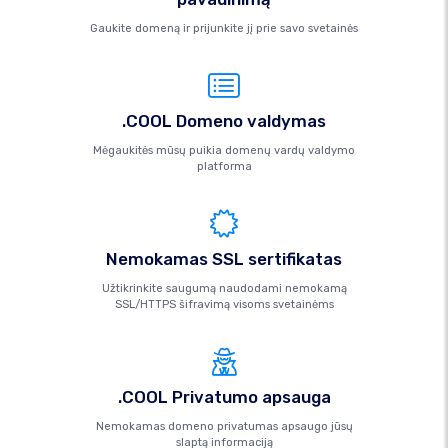
Gaukite domeną ir prijunkite jį prie savo svetainės
.COOL Domeno valdymas
Mėgaukitės mūsų puikia domenų vardų valdymo
platforma
Nemokamas SSL sertifikatas
Užtikrinkite saugumą naudodami nemokamą
SSL/HTTPS šifravimą visoms svetainėms
.COOL Privatumo apsauga
Nemokamas domeno privatumas apsaugo jūsų
slaptą informaciją