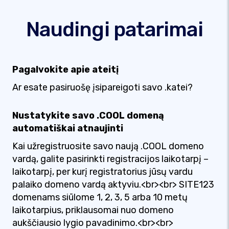
Naudingi patarimai
Pagalvokite apie ateitį
Ar esate pasiruošę įsipareigoti savo .katei?
Nustatykite savo .COOL domeną
automatiškai atnaujinti
Kai užregistruosite savo naują .COOL domeno
vardą, galite pasirinkti registracijos laikotarpį –
laikotarpį, per kurį registratorius jūsų vardu
palaiko domeno vardą aktyviu.<br><br> SITE123
domenams siūlome 1, 2, 3, 5 arba 10 metų
laikotarpius, priklausomai nuo domeno
aukščiausio lygio pavadinimo.<br><br>