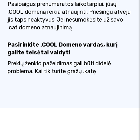
Pasibaigus prenumeratos laikotarpiui, jūsų
.COOL domeną reikia atnaujinti. Priešingu atveju
jis taps neaktyvus. Jei nesumokėsite už savo
.cat domeno atnaujinimą
Pasirinkite .COOL Domeno vardas, kurį
galite teisėtai valdyti
Prekių ženklo pažeidimas gali būti didelė
problema. Kai tik turite gražų .katę