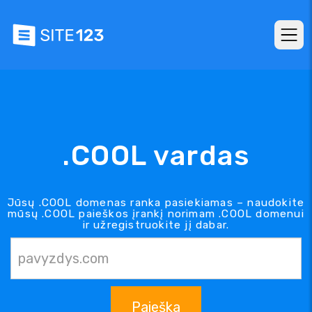
.COOL vardas
Jūsų .COOL domenas ranka pasiekiamas – naudokite
mūsų .COOL paieškos įrankį norimam .COOL domenui
ir užregistruokite jį dabar.
Paieška