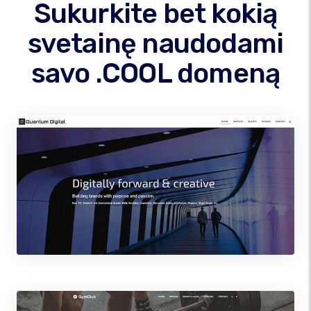
Sukurkite bet kokią
svetainę naudodami
savo .COOL domeną