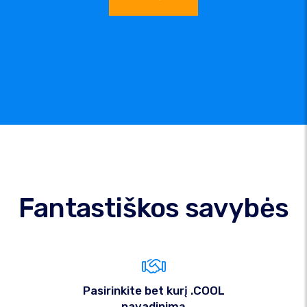
Fantastiškos savybės
Pasirinkite bet kurį .COOL
pavadinimą