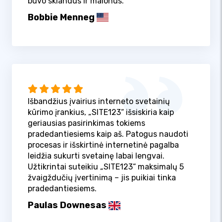
buvo sklandus ir malonus.
Bobbie Menneg
Išbandžius įvairius interneto svetainių
kūrimo įrankius, „SITE123“ išsiskiria kaip
geriausias pasirinkimas tokiems
pradedantiesiems kaip aš. Patogus naudoti
procesas ir išskirtinė internetinė pagalba
leidžia sukurti svetainę labai lengvai.
Užtikrintai suteikiu „SITE123“ maksimalų 5
žvaigždučių įvertinimą – jis puikiai tinka
pradedantiesiems.
Paulas Downesas