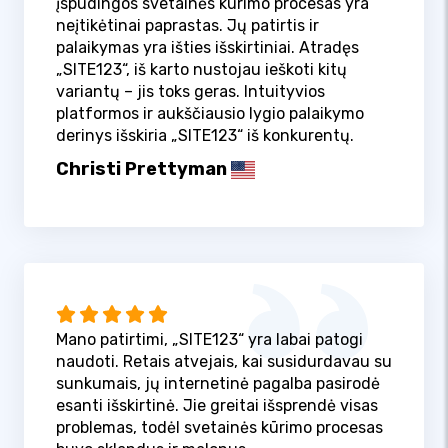
įspūdingos svetainės kūrimo procesas yra
neįtikėtinai paprastas. Jų patirtis ir
palaikymas yra išties išskirtiniai. Atradęs
„SITE123“, iš karto nustojau ieškoti kitų
variantų – jis toks geras. Intuityvios
platformos ir aukščiausio lygio palaikymo
derinys išskiria „SITE123“ iš konkurentų.
Christi Prettyman
Mano patirtimi, „SITE123“ yra labai patogi
naudoti. Retais atvejais, kai susidurdavau su
sunkumais, jų internetinė pagalba pasirodė
esanti išskirtinė. Jie greitai išsprendė visas
problemas, todėl svetainės kūrimo procesas