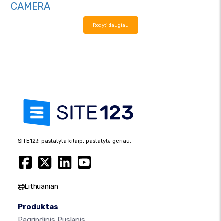
CAMERA
Rodyti daugiau
SITE123: pastatyta kitaip, pastatyta geriau.
Lithuanian
Produktas
Pagrindinis Puslapis