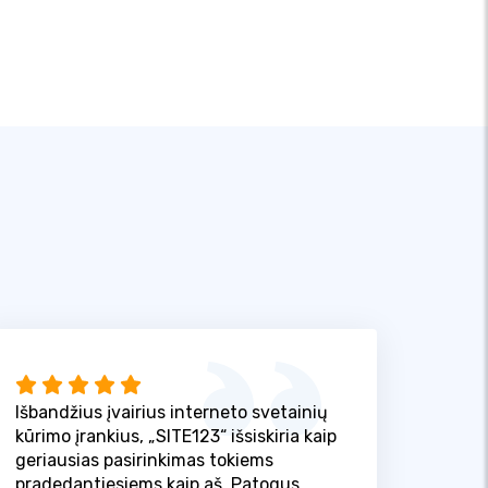
Išbandžius įvairius interneto svetainių
kūrimo įrankius, „SITE123“ išsiskiria kaip
geriausias pasirinkimas tokiems
pradedantiesiems kaip aš. Patogus