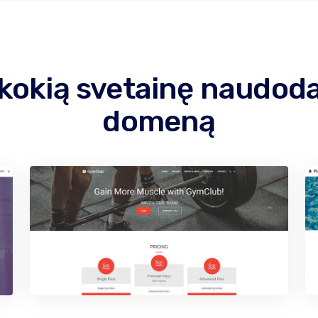
 kokią svetainę naudod
domeną