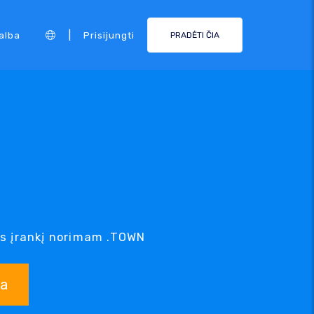
|
alba
Prisijungti
PRADĖTI ČIA
s įrankį norimam .TOWN
ka