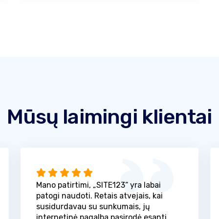
Mūsų laimingi klientai
Mano patirtimi, „SITE123“ yra labai
patogi naudoti. Retais atvejais, kai
susidurdavau su sunkumais, jų
internetinė pagalba pasirodė esanti