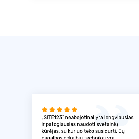
„SITE123“ neabejotinai yra lengviausias
ir patogiausias naudoti svetainių
kūrėjas, su kuriuo teko susidurti. Jų
pagalbos pokalbių technikai yra