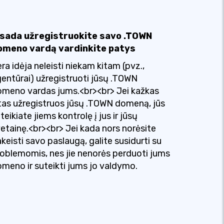
isada užregistruokite savo .TOWN
omeno vardą vardinkite patys
ra idėja neleisti niekam kitam (pvz.,
entūrai) užregistruoti jūsų .TOWN
meno vardas jums.<br><br> Jei kažkas
tas užregistruos jūsų .TOWN domeną, jūs
teikiate jiems kontrolę į jus ir jūsų
etainę.<br><br> Jei kada nors norėsite
keisti savo paslaugą, galite susidurti su
oblemomis, nes jie nenorės perduoti jums
meno ir suteikti jums jo valdymo.