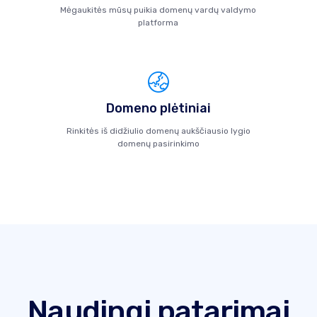
Mėgaukitės mūsų puikia domenų vardų valdymo
platforma
Domeno plėtiniai
Rinkitės iš didžiulio domenų aukščiausio lygio
domenų pasirinkimo
Naudingi patarimai